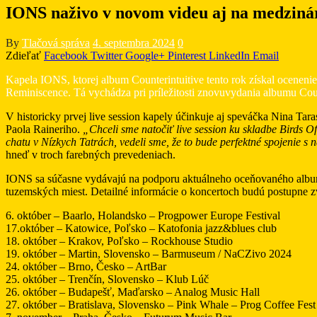
IONS naživo v novom videu aj na medzin
By
Tlačová správa
4. septembra 2024
0
Zdieľať
Facebook
Twitter
Google+
Pinterest
LinkedIn
Email
Kapela IONS, ktorej album Counterintuitive tento rok získal ocenen
Reminiscence. Tá vychádza pri príležitosti znovuvydania albumu Cou
V historicky prvej live session kapely účinkuje aj speváčka Nina Tar
Paola Raineriho.
„Chceli sme natočiť live session ku skladbe Birds 
chatu v Nízkych Tatrách, vedeli sme, že to bude perfektné spojenie 
hneď v troch farebných prevedeniach.
IONS sa súčasne vydávajú na podporu aktuálneho oceňovaného albumu
tuzemských miest. Detailné informácie o koncertoch budú postupne z
6. október – Baarlo, Holandsko – Progpower Europe Festival
17.október – Katowice, Poľsko – Katofonia jazz&blues club
18. október – Krakov, Poľsko – Rockhouse Studio
19. október – Martin, Slovensko – Barmuseum / NaCZivo 2024
24. október – Brno, Česko – ArtBar
25. október – Trenčín, Slovensko – Klub Lúč
26. október – Budapešť, Maďarsko – Analog Music Hall
27. október – Bratislava, Slovensko – Pink Whale – Prog Coffee Fest