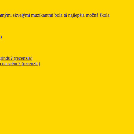
mi skvelými muzikantmi bola tá najlepšia možná škola
)
rindu? (recenzia)
o na scéne? (recenzia)