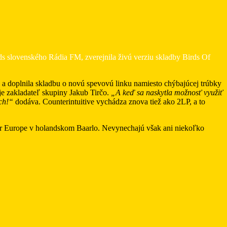
s slovenského Rádia FM, zverejnila živú verziu skladby Birds Of
ie a doplnila skladbu o novú spevovú linku namiesto chýbajúcej trúbky
je zakladateľ skupiny Jakub Tirčo.
„A keď sa naskytla možnosť využiť
ch!“
dodáva. Counterintuitive vychádza znova tiež ako 2LP, a to
er Europe v holandskom Baarlo. Nevynechajú však ani niekoľko