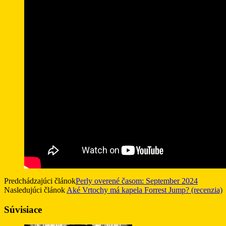
Predchádzajúci článok
Perly overené časom: September 2024
Nasledujúci článok
Aké Vrtochy má kapela Forrest Jump? (recenzia)
Súvisiace