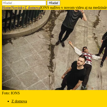
Hľadať
Home
Novinky
Z domova
IONS naživo v novom videu aj na medziná
Foto: IONS
Z domova