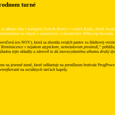
árodnom turné
ie za album roka v kategórii Hard & Heavy v cenách Radio_Head Award
nterintuitive na vinyle v americkom vydavateľstve Willowtip Records.
asovičová (ex-NOV), ktorá sa zhostila svojich partov zo štúdiovej verz
Of Reminiscence v nejakom atypickom, nemetalovom prostredí,“
približu
s náladou tejto skladby a zároveň to dá znovuvydanému albumu druhý dy
 na jesenné turné, ktoré odštartuje na prestížnom festivale ProgPow
verejňované na sociálnych sieťach kapely.