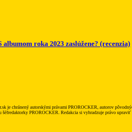
S albumom roka 2023 zaslúžene? (recenzia)
r.sk je chránený autorskými právami PROROCKER, autorov pôvodných m
asu šéfredaktorky PROROCKER. Redakcia si vyhradzuje právo upraviť a/