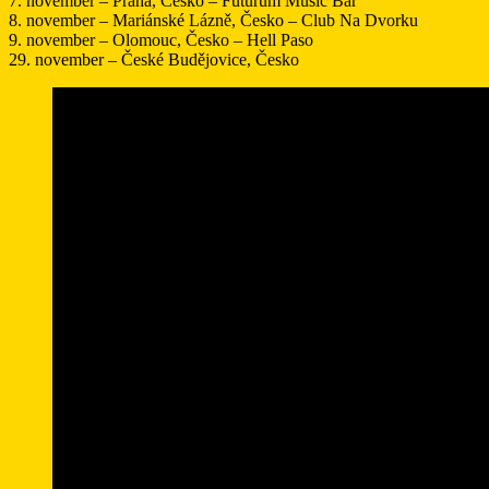
7. november – Praha, Česko – Futurum Music Bar
8. november – Mariánské Lázně, Česko – Club Na Dvorku
9. november – Olomouc, Česko – Hell Paso
29. november – České Budějovice, Česko