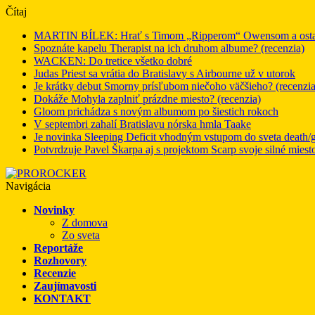
Čítaj
MARTIN BÍLEK: Hrať s Timom „Ripperom“ Owensom a ostatný
Spoznáte kapelu Therapist na ich druhom albume? (recenzia)
WACKEN: Do tretice všetko dobré
Judas Priest sa vrátia do Bratislavy s Airbourne už v utorok
Je krátky debut Smorny prísľubom niečoho väčšieho? (recenzia
Dokáže Mohyla zaplniť prázdne miesto? (recenzia)
Gloom prichádza s novým albumom po šiestich rokoch
V septembri zahalí Bratislavu nórska hmla Taake
Je novinka Sleeping Deficit vhodným vstupom do sveta death/g
Potvrdzuje Pavel Škarpa aj s projektom Scarp svoje silné miest
Navigácia
Novinky
Z domova
Zo sveta
Reportáže
Rozhovory
Recenzie
Zaujímavosti
KONTAKT