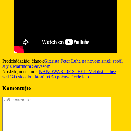
Predchádzajúci článok
Gitarista Peter Luha na novom singli spojil
sily s Martinom Sarvašom
Nasledujúci článok
NANOWAR OF STEEL: Metalisti si tiež
zaslúžia skladbu, ktorú môžu počúvať celé leto
Komentujte