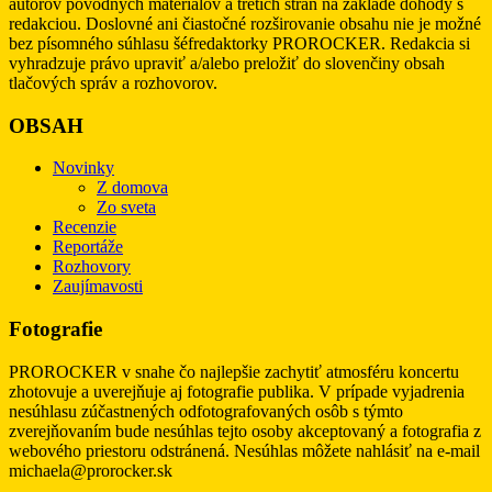
autorov pôvodných materiálov a tretích strán na základe dohody s
redakciou. Doslovné ani čiastočné rozširovanie obsahu nie je možné
bez písomného súhlasu šéfredaktorky PROROCKER. Redakcia si
vyhradzuje právo upraviť a/alebo preložiť do slovenčiny obsah
tlačových správ a rozhovorov.
OBSAH
Novinky
Z domova
Zo sveta
Recenzie
Reportáže
Rozhovory
Zaujímavosti
Fotografie
PROROCKER v snahe čo najlepšie zachytiť atmosféru koncertu
zhotovuje a uverejňuje aj fotografie publika. V prípade vyjadrenia
nesúhlasu zúčastnených odfotografovaných osôb s týmto
zverejňovaním bude nesúhlas tejto osoby akceptovaný a fotografia z
webového priestoru odstránená. Nesúhlas môžete nahlásiť na e-mail
michaela@prorocker.sk