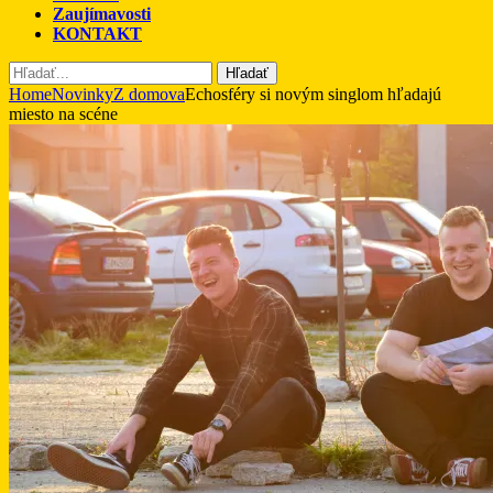
Zaujímavosti
KONTAKT
Hľadať
Home
Novinky
Z domova
Echosféry si novým singlom hľadajú
miesto na scéne