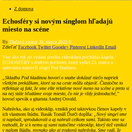
Z domova
Echosféry si novým singlom hľadajú
miesto na scéne
By
Tlačová správa
30. marca 2023
0
Zdieľať
Facebook
Twitter
Google+
Pinterest
LinkedIn
Email
Viac ako rok po vydaní prvého videoklipu prichádza kapela
ECHOSFÉRY s druhým počinom, ktorý vyšiel 23. marca a
sprevádza najnovší singel Pod hladinou.
„Skladba Pod hladinou hovorí o snahe dokázať niečo napriek
všetkým prekážkam, ktoré sa na ceste môžu objaviť. Čiastočne to
reflektuje aj fakt, že sme ešte relatívne nové meno na scéne a preto si
na nej stále hľadáme svoje miesto, čo nie je vždy jednoduché,”
hovorí spevák a gitarista Andrej Osvald.
Nahrávka, ako aj videoklip, vznikli pod taktovkou členov kapely v
ich vlastnom štúdiu. Basák Tomáš Ďurči dopĺňa:
„Nový singel sme
si napísali, sprodukovali a aj nahrali celkom sami. Takisto sme sa
rozhodli, že si k nemu aj sami natočíme videoklip, ktorý tiež vznikol
v našom štúdiu, rovnako ako aj zvuková nahrávka. Sme radi, že