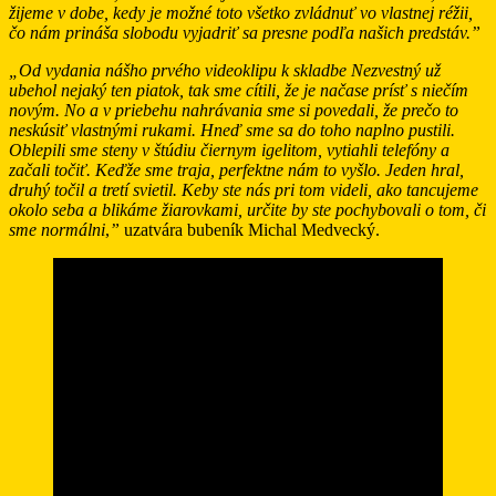
žijeme v dobe, kedy je možné toto všetko zvládnuť vo vlastnej réžii,
čo nám prináša slobodu vyjadriť sa presne podľa našich predstáv.”
„Od vydania nášho prvého videoklipu k skladbe Nezvestný už
ubehol nejaký ten piatok, tak sme cítili, že je načase prísť s niečím
novým. No a v priebehu nahrávania sme si povedali, že prečo to
neskúsiť vlastnými rukami. Hneď sme sa do toho naplno pustili.
Oblepili sme steny v štúdiu čiernym igelitom, vytiahli telefóny a
začali točiť. Keďže sme traja, perfektne nám to vyšlo. Jeden hral,
druhý točil a tretí svietil. Keby ste nás pri tom videli, ako tancujeme
okolo seba a blikáme žiarovkami, určite by ste pochybovali o tom, či
sme normálni
,
”
uzatvára bubeník Michal Medvecký.