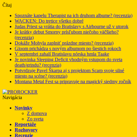
Čítaj
Spoznáte kapelu Therapist na ich druhom albume? (recenzia)
WACKEN: Do tretice všetko dobré
Judas Priest sa vrátia do Bratislavy s Airbourne už v utorok
Je krátky debut Smorny prísľubom niečoho väčšieho?
(recenzia)
Dokáže Mohyla zaplniť prázdne miesto? (recenzia)
Gloom prichádza s novým albumom po šiestich rokoch
V septembri zahalí Bratislavu nórska hmla Taake
Je novinka Sleeping Deficit vhodným vstupom do sveta
death/grindu? (recenzia)
Potvrdzuje Pavel Škarpa aj s projektom Scarp svoje silné
miesto na scéne? (recenzia)
Montana Metal Fest sa pripravuje na magický siedmy ročník
Navigácia
Novinky
Z domova
Zo sveta
Reportáže
Rozhovory
Recenzie