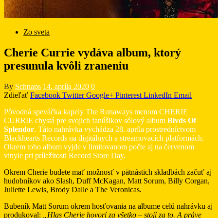
Zo sveta
Cherie Currie vydáva album, ktorý
presunula kvôli zraneniu
By
Schnaps
14. apríla 2020
0
Zdieľať
Facebook
Twitter
Google+
Pinterest
LinkedIn
Email
Pôvodná speváčka kapely The Runaways menom CHERIE
CURRIE chystá pre svojich fanúšikov sólový album
Blvds Of
Splendor
. Táto nahrávka vychádza 28. apríla prostredníctvom
Blackhearts Records na digitálnych a streamovacích platformách.
Okrem toho album vyjde v limitovanom počte aj na červenom
vinyle pri príležitosti Record Store Day.
Okrem Cherie budete mať možnosť v pätnástich skladbách začuť aj
hudobníkov ako Slash, Duff McKagan, Matt Sorum, Billy Corgan,
Juliette Lewis, Brody Dalle a The Veronicas.
Bubeník Matt Sorum okrem hosťovania na albume celú nahrávku aj
produkoval:
„Hlas Cherie hovorí za všetko – stojí za to. A práve