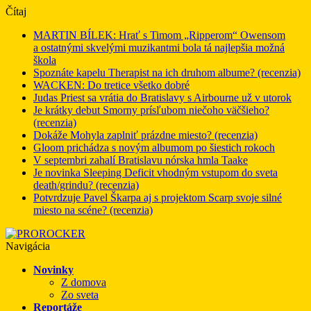
Čítaj
MARTIN BÍLEK: Hrať s Timom „Ripperom“ Owensom
a ostatnými skvelými muzikantmi bola tá najlepšia možná
škola
Spoznáte kapelu Therapist na ich druhom albume? (recenzia)
WACKEN: Do tretice všetko dobré
Judas Priest sa vrátia do Bratislavy s Airbourne už v utorok
Je krátky debut Smorny prísľubom niečoho väčšieho?
(recenzia)
Dokáže Mohyla zaplniť prázdne miesto? (recenzia)
Gloom prichádza s novým albumom po šiestich rokoch
V septembri zahalí Bratislavu nórska hmla Taake
Je novinka Sleeping Deficit vhodným vstupom do sveta
death/grindu? (recenzia)
Potvrdzuje Pavel Škarpa aj s projektom Scarp svoje silné
miesto na scéne? (recenzia)
Navigácia
Novinky
Z domova
Zo sveta
Reportáže