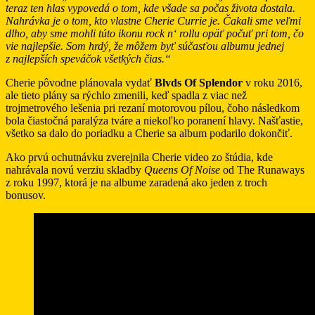
teraz ten hlas vypovedá o tom, kde všade sa počas života dostala.
Nahrávka je o tom, kto vlastne Cherie Currie je. Čakali sme veľmi
dlho, aby sme mohli túto ikonu rock n‘ rollu opäť počuť pri tom, čo
vie najlepšie. Som hrdý, že môžem byť súčasťou albumu jednej
z najlepších speváčok všetkých čias.“
Cherie pôvodne plánovala vydať
Blvds Of Splendor
v roku 2016,
ale tieto plány sa rýchlo zmenili, keď spadla z viac než
trojmetrového lešenia pri rezaní motorovou pílou, čoho následkom
bola čiastočná paralýza tváre a niekoľko poranení hlavy. Našťastie,
všetko sa dalo do poriadku a Cherie sa album podarilo dokončiť.
Ako prvú ochutnávku zverejnila Cherie video zo štúdia, kde
nahrávala novú verziu skladby
Queens Of Noise
od The Runaways
z roku 1997, ktorá je na albume zaradená ako jeden z troch
bonusov.