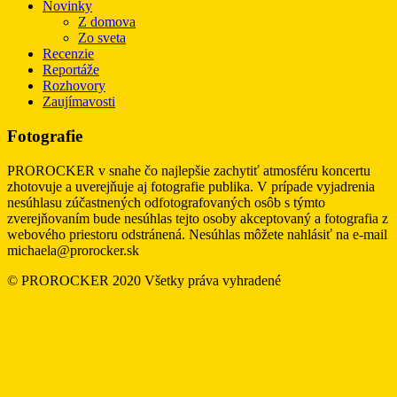
Novinky
Z domova
Zo sveta
Recenzie
Reportáže
Rozhovory
Zaujímavosti
Fotografie
PROROCKER v snahe čo najlepšie zachytiť atmosféru koncertu
zhotovuje a uverejňuje aj fotografie publika. V prípade vyjadrenia
nesúhlasu zúčastnených odfotografovaných osôb s týmto
zverejňovaním bude nesúhlas tejto osoby akceptovaný a fotografia z
webového priestoru odstránená. Nesúhlas môžete nahlásiť na e-mail
michaela@prorocker.sk
© PROROCKER 2020 Všetky práva vyhradené