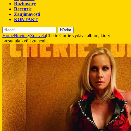
Rozhovory
Recenzie
Zaujímavosti
KONTAKT
Hľadať
Home
Novinky
Zo sveta
Cherie Currie vydáva album, ktorý
presunula kvôli zraneniu