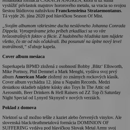
Holandská formácia CARACH ANGREN, ktorá si už stihla
vyslúžiť prívlastok majstrov hororového metalu, sa vracia so svojou
šiestou štúdiovou nahrávkou
Franckensteina Strataemontanus
.
Tá vyjde 26. júna 2020 pod hlavičkou Season Of Mist.
„Svojím albumom vzkriesime ducha neslávneho Johanna Conrada
Dippela. Vyrozprávame jeho príbeh zrkadliaci sa vo víre
hrôzostrašných faktov a fikcie. Z hudobného hľadiska tam nájdete
všetko, čo ste od nás očakávali. Iba posunuté na úplne nový level
teatrálnosti,“
sľubuje kapela.
Cover album mesiaca
Superkapela BPMD zložená z osobností Bobby ‚Blitz‘ Ellsworth,
Mike Portnoy, Phil Demmel a Mark Menghi, vydáva svoj prvý
album
American Made
zložený zo známych rockových klasík.
Cover album vychádza 12. júna u Napalm Records. Medzi
desiatkou skladieb nájdete kúsky ako Toys In The Attic od
Aerosmith, Beer Drinkers & Hell Raisers od ZZ Top či Saturday
Night Special od Lynyrd Skynyrd v nových verziách.
Poklad z domova
Niektorí sa už možno tešíte z kaziet alebo červených vinylov. Ale
slovenská black/deathmetalová formácia DOMINION OF
SUFFERING vydáva pod hlavičkou Slovak Metal Army svoj