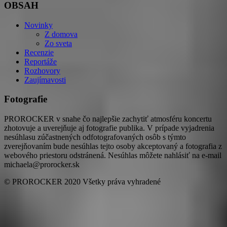
OBSAH
Novinky
Z domova
Zo sveta
Recenzie
Reportáže
Rozhovory
Zaujímavosti
Fotografie
PROROCKER v snahe čo najlepšie zachytiť atmosféru koncertu
zhotovuje a uverejňuje aj fotografie publika. V prípade vyjadrenia
nesúhlasu zúčastnených odfotografovaných osôb s týmto
zverejňovaním bude nesúhlas tejto osoby akceptovaný a fotografia z
webového priestoru odstránená. Nesúhlas môžete nahlásiť na e-mail
michaela@prorocker.sk
© PROROCKER 2020 Všetky práva vyhradené