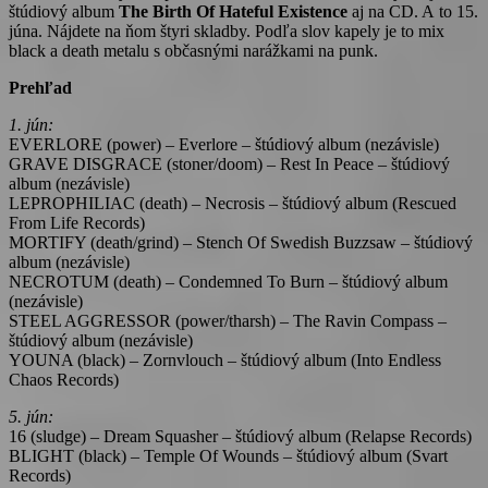
štúdiový album
The Birth Of Hateful Existence
aj na CD. A to 15.
júna. Nájdete na ňom štyri skladby. Podľa slov kapely je to mix
black a death metalu s občasnými narážkami na punk.
Prehľad
1. jún:
EVERLORE (power) – Everlore – štúdiový album (nezávisle)
GRAVE DISGRACE (stoner/doom) – Rest In Peace – štúdiový
album (nezávisle)
LEPROPHILIAC (death) – Necrosis – štúdiový album (Rescued
From Life Records)
MORTIFY (death/grind) – Stench Of Swedish Buzzsaw – štúdiový
album (nezávisle)
NECROTUM (death) – Condemned To Burn – štúdiový album
(nezávisle)
STEEL AGGRESSOR (power/tharsh) – The Ravin Compass –
štúdiový album (nezávisle)
YOUNA (black) – Zornvlouch – štúdiový album (Into Endless
Chaos Records)
5. jún:
16 (sludge) – Dream Squasher – štúdiový album (Relapse Records)
BLIGHT (black) – Temple Of Wounds – štúdiový album (Svart
Records)