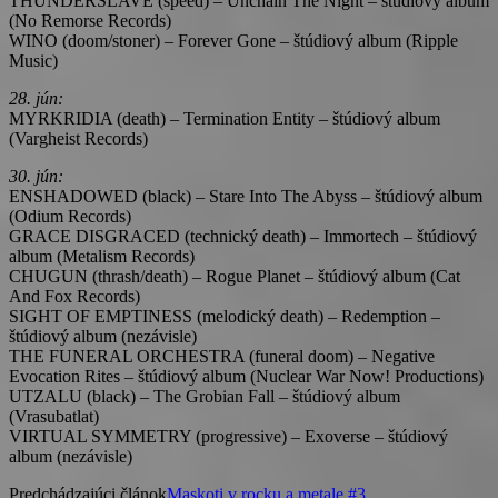
THUNDERSLAVE (speed) – Unchain The Night – štúdiový album
(No Remorse Records)
WINO (doom/stoner) – Forever Gone – štúdiový album (Ripple
Music)
28. jún:
MYRKRIDIA (death) – Termination Entity – štúdiový album
(Vargheist Records)
30. jún:
ENSHADOWED (black) – Stare Into The Abyss – štúdiový album
(Odium Records)
GRACE DISGRACED (technický death) – Immortech – štúdiový
album (Metalism Records)
CHUGUN (thrash/death) – Rogue Planet – štúdiový album (Cat
And Fox Records)
SIGHT OF EMPTINESS (melodický death) – Redemption –
štúdiový album (nezávisle)
THE FUNERAL ORCHESTRA (funeral doom) – Negative
Evocation Rites – štúdiový album (Nuclear War Now! Productions)
UTZALU (black) – The Grobian Fall – štúdiový album
(Vrasubatlat)
VIRTUAL SYMMETRY (progressive) – Exoverse – štúdiový
album (nezávisle)
Predchádzajúci článok
Maskoti v rocku a metale #3