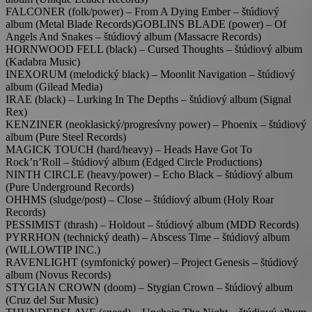
FALCONER (folk/power) – From A Dying Ember – štúdiový
album (Metal Blade Records)GOBLINS BLADE (power) – Of
Angels And Snakes – štúdiový album (Massacre Records)
HORNWOOD FELL (black) – Cursed Thoughts – štúdiový album
(Kadabra Music)
INEXORUM (melodický black) – Moonlit Navigation – štúdiový
album (Gilead Media)
IRAE (black) – Lurking In The Depths – štúdiový album (Signal
Rex)
KENZINER (neoklasický/progresívny power) – Phoenix – štúdiový
album (Pure Steel Records)
MAGICK TOUCH (hard/heavy) – Heads Have Got To
Rock’n’Roll – štúdiový album (Edged Circle Productions)
NINTH CIRCLE (heavy/power) – Echo Black – štúdiový album
(Pure Underground Records)
OHHMS (sludge/post) – Close – štúdiový album (Holy Roar
Records)
PESSIMIST (thrash) – Holdout – štúdiový album (MDD Records)
PYRRHON (technický death) – Abscess Time – štúdiový album
(WILLOWTIP INC.)
RAVENLIGHT (symfonický power) – Project Genesis – štúdiový
album (Novus Records)
STYGIAN CROWN (doom) – Stygian Crown – štúdiový album
(Cruz del Sur Music)