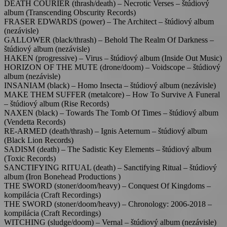
DEATH COURIER (thrash/death) – Necrotic Verses – štúdiový
album (Transcending Obscurity Records)
FRASER EDWARDS (power) – The Architect – štúdiový album
(nezávisle)
GALLOWER (black/thrash) – Behold The Realm Of Darkness –
štúdiový album (nezávisle)
HAKEN (progressive) – Virus – štúdiový album (Inside Out Music)
HORIZON OF THE MUTE (drone/doom) – Voidscope – štúdiový
album (nezávisle)
INSANIAM (black) – Homo Insecta – štúdiový album (nezávisle)
MAKE THEM SUFFER (metalcore) – How To Survive A Funeral
– štúdiový album (Rise Records)
NAXEN (black) – Towards The Tomb Of Times – štúdiový album
(Vendetta Records)
RE-ARMED (death/thrash) – Ignis Aeternum – štúdiový album
(Black Lion Records)
SADISM (death) – The Sadistic Key Elements – štúdiový album
(Toxic Records)
SANCTIFYING RITUAL (death) – Sanctifying Ritual – štúdiový
album (Iron Bonehead Productions )
THE SWORD (stoner/doom/heavy) – Conquest Of Kingdoms –
kompilácia (Craft Recordings)
THE SWORD (stoner/doom/heavy) – Chronology: 2006-2018 –
kompilácia (Craft Recordings)
WITCHING (sludge/doom) – Vernal – štúdiový album (nezávisle)