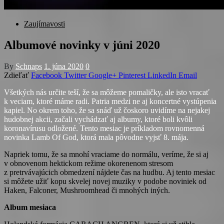
Zaujímavosti
Albumové novinky v júni 2020
By
Schnaps
1. júna 2020
0
Zdieľať
Facebook
Twitter
Google+
Pinterest
LinkedIn
Email
Všetkých nás určite teší, že sa môžeme pomaličky, ale isto vracať
k veciam, ktoré máme radi. Patria medzi ne aj koncertné vystúpenia
kapiel. No okrem toho, že sa snáď už čoskoro uvidíme na nejakej
hudobnej akcii, začali vychádzať aj albumy, ktoré boli kvôli
koronavírusu odložené. Tento mesiac je príkladom rovnomenná
novinka Lamb Of God, ktorá mala pôvodne vyjsť 8. mája.
Napriek tomu, že sa mnohí vraciame do normálu, veríme, že si aj
v obnovenom hektickom režime okorenenom stresom
z pretrvávajúcich obmedzení nájdete čas na hudbu. Aj tento mesiac
si môžete užiť kopu skvelej novej muziky v podobe noviniek od
Haken, Falconer, Mushroomhead či mnohých iných.
Album mesiaca