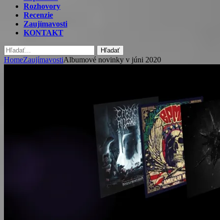
Rozhovory
Recenzie
Zaujímavosti
KONTAKT
Hľadať
Home
Zaujímavosti
Albumové novinky v júni 2020