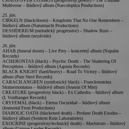
CHAOS OVER COSMOS (progresívny power) – The Ultimate
Multiverse – štúdiový album (Narcoleptica Productions)
25. jún:
CIRKELN (black/doom) – Kingdoms That No One Remembers –
štúdiový album (Naturmacht Productions)
DESSIDERIUM (melodický progressive) – Shadow Burn –
štúdiový album (nezávisle)
26. jún:
AHAB (funeral doom) – Live Prey – koncertný album (Napalm
Records)
ACHERONTAS (black) – Psychic Death – The Shattering Of
Perceptions – štúdiový album (Agonia Records)
BLACK KNIGHT (hard/heavy) – Road To Victory – štúdiový
album (Pure Steel Records)
CARACH ANGREN (symfonický black) – Franckensteina
Strataemontanus – štúdiový album (Season Of Mist)
CREATURE (progresívny black) – Ex Cathedra – štúdiový album
(I, Voidhanger Records)
CRYFEMAL (black) – Eterna Oscuridad – štúdiový album
(Immortal Frost Productions)
DIABOLIC OATH (blackened death) – Profane Death Exodus –
štúdiový album (Sentient Ruin Laboratories)
EXOCRINE (progresívny/technický death) – Maelstrom – štúdiový
album (Unique Leader Records)