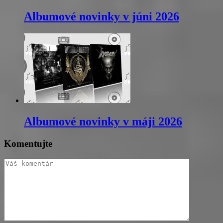
Albumové novinky v júni 2026
Albumové novinky v máji 2026
Komentujte