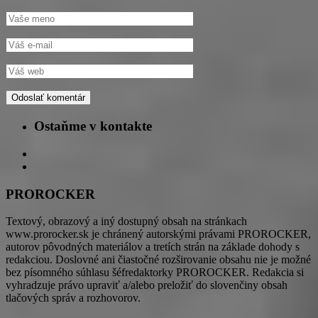
Ostaňme v kontakte
PROROCKER
Textový, obrazový a iný dostupný obsah na stránkach
www.prorocker.sk je chránený autorskými právami PROROCKER,
autorov pôvodných materiálov a tretích strán na základe dohody s
redakciou. Doslovné ani čiastočné rozširovanie obsahu nie je možné
bez písomného súhlasu šéfredaktorky PROROCKER. Redakcia si
vyhradzuje právo upraviť a/alebo preložiť do slovenčiny obsah
tlačových správ a rozhovorov.