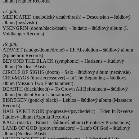
album (Fighter Records)
17. jún:
MEDICATED (melodický death/thrash) – Descension – štúdiový
album (nezávisle)
YSENGRIN (doom/black/death) – Initiatio – štúdiový album (I,
Voidhanger Records)
19. jún:
ATAVIST (sludge/doom/drone) – III: Absolution – štúdiový album
(Spinefarm Records)
BEYOND THE BLACK (symphonic) – Hørizøns – štúdiový
album (Nuclear Blast)
CIRCLE OF SIGHS (doom) – Salo – štúdiový album (nezávisle)
CRO-MAGS (thrash/crossover) – In The Beginning – štúdiový
album (Mission Two Entertainment)
DEARTH (black/death) – To Crown All Befoulment – štúdiový
album (Sentient Ruin Laboratories)
EISREGEN (gotický black) – Leblos – štúdiový album (Massacre
Records)
HAIL SPIRIT NOIR (progressive/psychedelic) – Eden In Reverse –
štúdiový album (Agonia Records)
KALL (black) – Brand – štúdiový album (Prophecy Productions)
LAMB OF GOD (groove/metalcore) – Lamb Of God – štúdiový
album (Nuclear Blast)