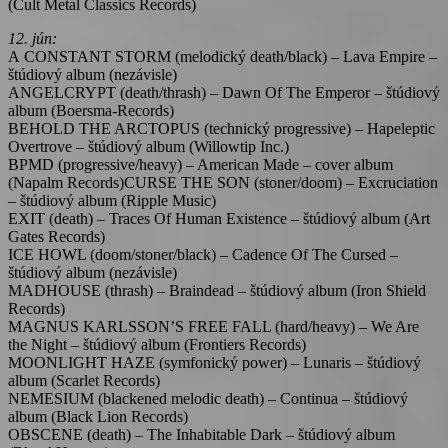
(Cult Metal Classics Records)
12. jún:
A CONSTANT STORM (melodický death/black) – Lava Empire –
štúdiový album (nezávisle)
ANGELCRYPT (death/thrash) – Dawn Of The Emperor – štúdiový
album (Boersma-Records)
BEHOLD THE ARCTOPUS (technický progressive) – Hapeleptic
Overtrove – štúdiový album (Willowtip Inc.)
BPMD (progressive/heavy) – American Made – cover album
(Napalm Records)CURSE THE SON (stoner/doom) – Excruciation
– štúdiový album (Ripple Music)
EXIT (death) – Traces Of Human Existence – štúdiový album (Art
Gates Records)
ICE HOWL (doom/stoner/black) – Cadence Of The Cursed –
štúdiový album (nezávisle)
MADHOUSE (thrash) – Braindead – štúdiový album (Iron Shield
Records)
MAGNUS KARLSSON’S FREE FALL (hard/heavy) – We Are
the Night – štúdiový album (Frontiers Records)
MOONLIGHT HAZE (symfonický power) – Lunaris – štúdiový
album (Scarlet Records)
NEMESIUM (blackened melodic death) – Continua – štúdiový
album (Black Lion Records)
OBSCENE (death) – The Inhabitable Dark – štúdiový album