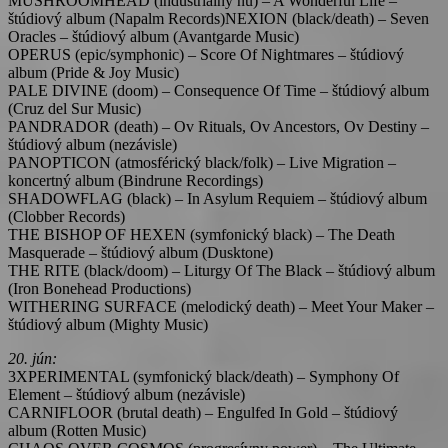
MUSHROOMHEAD (industriálny nu) – A Wonderful Life –
štúdiový album (Napalm Records)NEXION (black/death) – Seven
Oracles – štúdiový album (Avantgarde Music)
OPERUS (epic/symphonic) – Score Of Nightmares – štúdiový
album (Pride & Joy Music)
PALE DIVINE (doom) – Consequence Of Time – štúdiový album
(Cruz del Sur Music)
PANDRADOR (death) – Ov Rituals, Ov Ancestors, Ov Destiny –
štúdiový album (nezávisle)
PANOPTICON (atmosférický black/folk) – Live Migration –
koncertný album (Bindrune Recordings)
SHADOWFLAG (black) – In Asylum Requiem – štúdiový album
(Clobber Records)
THE BISHOP OF HEXEN (symfonický black) – The Death
Masquerade – štúdiový album (Dusktone)
THE RITE (black/doom) – Liturgy Of The Black – štúdiový album
(Iron Bonehead Productions)
WITHERING SURFACE (melodický death) – Meet Your Maker –
štúdiový album (Mighty Music)
20. jún:
3XPERIMENTAL (symfonický black/death) – Symphony Of
Element – štúdiový album (nezávisle)
CARNIFLOOR (brutal death) – Engulfed In Gold – štúdiový
album (Rotten Music)