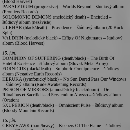
(Blood Harvest)
PARALYDIUM (progressive) – Worlds Beyond – štúdiový album
(Frontiers Records)
SOLOMONIC DEMONS (melodický death) – Encircled –
štúdiový album (nezávisle)
ULRHAR (black/death) – Providence – štúdiový album (20 Buck
Spin)
VALDRIN (melodický black) – Effigy Of Nightmares – štúdiový
album (Blood Harvest)
15. jún:
DOMINION OF SUFFERING (death/black) – The Birth Of
Hateful Existence – štúdiový album (Slovak Metal Army)
FORNICUS (black/death) – Sulphuric Omnipotence – štúdiový
album (Negative Earth Records)
HERUKA (symfonický black) – No Sun Dared Pass Our Windows
– štúdiový album (Rude Awakening Records)
PRISON OF MIRRORS (atmosférický black/doom) – De
Ritualibus et Sacrificiis ad Serviendum Abysso – štúdiový album
(Oration)
SXUPERION (death/black) – Omniscient Pulse – štúdiový album
(Bloody Mountain Records)
16. jún:
GREYHAWK (hard/heavy) – Keepers Of The Flame – štúdiový