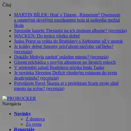
Čítaj
MARTIN BÍLEK: Hrať s Timom „Ripperom“ Owensom
a ostatnými skvelými muzikantmi bola tá najlepšia možná
škola
Spoznáte kapelu Therapist na ich druhom albume? (recenzia)
WACKEN: Do tretice všetko dobré
Judas Priest sa vrátia do Bratislavy s Airbourne už v utorok
Je krátky debut Smorny prísľubom niečoho väčšieho?
(recenzia)
Dokáže Mohyla zaplniť prázdne miesto? (recenzia)
Gloom prichádza s novým albumom po šiestich rokoch
V septembri zahalí Bratislavu nórska hmla Taake
Je novinka Sleeping Deficit vhodným vstupom do sveta
death/grindu? (recenzia)
Potvrdzuje Pavel Škarpa aj s projektom Scarp svoje silné
miesto na scéne? (recenzia)
Navigácia
Novinky
Z domova
Zo sveta
Reportáže