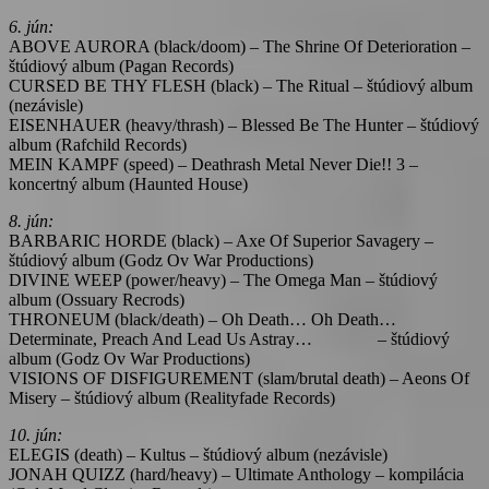
6. jún:
ABOVE AURORA (black/doom) – The Shrine Of Deterioration –
štúdiový album (Pagan Records)
CURSED BE THY FLESH (black) – The Ritual – štúdiový album
(nezávisle)
EISENHAUER (heavy/thrash) – Blessed Be The Hunter – štúdiový
album (Rafchild Records)
MEIN KAMPF (speed) – Deathrash Metal Never Die!! 3 –
koncertný album (Haunted House)
8. jún:
BARBARIC HORDE (black) – Axe Of Superior Savagery –
štúdiový album (Godz Ov War Productions)
DIVINE WEEP (power/heavy) – The Omega Man – štúdiový
album (Ossuary Recrods)
THRONEUM (black/death) – Oh Death… Oh Death…
Determinate, Preach And Lead Us Astray… – štúdiový
album (Godz Ov War Productions)
VISIONS OF DISFIGUREMENT (slam/brutal death) – Aeons Of
Misery – štúdiový album (Realityfade Records)
10. jún:
ELEGIS (death) – Kultus – štúdiový album (nezávisle)
JONAH QUIZZ (hard/heavy) – Ultimate Anthology – kompilácia