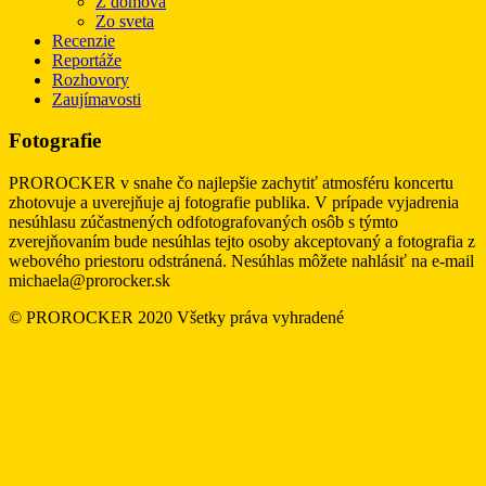
Z domova
Zo sveta
Recenzie
Reportáže
Rozhovory
Zaujímavosti
Fotografie
PROROCKER v snahe čo najlepšie zachytiť atmosféru koncertu
zhotovuje a uverejňuje aj fotografie publika. V prípade vyjadrenia
nesúhlasu zúčastnených odfotografovaných osôb s týmto
zverejňovaním bude nesúhlas tejto osoby akceptovaný a fotografia z
webového priestoru odstránená. Nesúhlas môžete nahlásiť na e-mail
michaela@prorocker.sk
© PROROCKER 2020 Všetky práva vyhradené