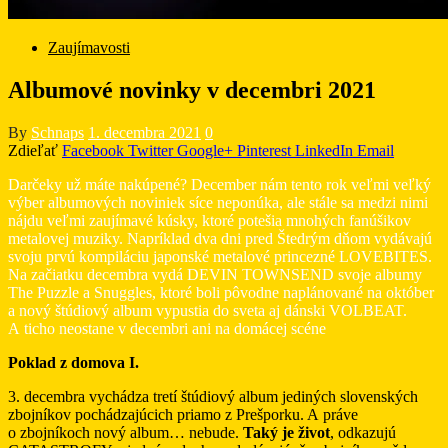
Zaujímavosti
Albumové novinky v decembri 2021
By
Schnaps
1. decembra 2021
0
Zdieľať
Facebook
Twitter
Google+
Pinterest
LinkedIn
Email
Darčeky už máte nakúpené? December nám tento rok veľmi veľký
výber albumových noviniek síce neponúka, ale stále sa medzi nimi
nájdu veľmi zaujímavé kúsky, ktoré potešia mnohých fanúšikov
metalovej muziky. Napríklad dva dni pred Štedrým dňom vydávajú
svoju prvú kompiláciu japonské metalové princezné LOVEBITES.
Na začiatku decembra vydá DEVIN TOWNSEND svoje albumy
The Puzzle a Snuggles, ktoré boli pôvodne naplánované na október
a nový štúdiový album vypustia do sveta aj dánski VOLBEAT.
A ticho neostane v decembri ani na domácej scéne
Poklad z domova I.
3. decembra vychádza tretí štúdiový album jediných slovenských
zbojníkov pochádzajúcich priamo z Prešporku. A práve
o zbojníkoch nový album… nebude.
Taký je život
, odkazujú