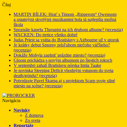
Čítaj
MARTIN BÍLEK: Hrať s Timom „Ripperom“ Owensom
a ostatnými skvelými muzikantmi bola tá najlepšia možná
škola
Spoznáte kapelu Therapist na ich druhom albume? (recenzia)
WACKEN: Do tretice všetko dobré
Judas Priest sa vrátia do Bratislavy s Airbourne už v utorok
Je krátky debut Smorny prísľubom niečoho väčšieho?
(recenzia)
Dokáže Mohyla zaplniť prázdne miesto? (recenzia)
Gloom prichádza s novým albumom po šiestich rokoch
V septembri zahalí Bratislavu nórska hmla Taake
Je novinka Sleeping Deficit vhodným vstupom do sveta
death/grindu? (recenzia)
Potvrdzuje Pavel Škarpa aj s projektom Scarp svoje silné
miesto na scéne? (recenzia)
Navigácia
Novinky
Z domova
Zo sveta
Reportáže