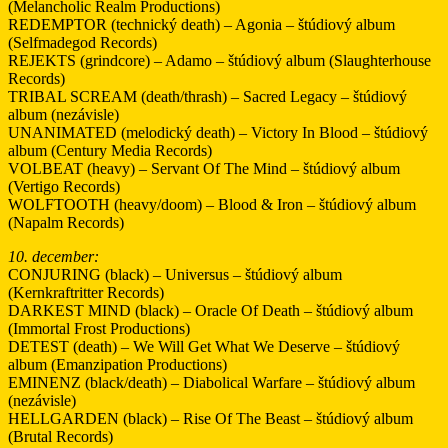
(Melancholic Realm Productions)
REDEMPTOR (technický death) – Agonia – štúdiový album
(Selfmadegod Records)
REJEKTS (grindcore) – Adamo – štúdiový album (Slaughterhouse
Records)
TRIBAL SCREAM (death/thrash) – Sacred Legacy – štúdiový
album (nezávisle)
UNANIMATED (melodický death) – Victory In Blood – štúdiový
album (Century Media Records)
VOLBEAT (heavy) – Servant Of The Mind – štúdiový album
(Vertigo Records)
WOLFTOOTH (heavy/doom) – Blood & Iron – štúdiový album
(Napalm Records)
10. december:
CONJURING (black) – Universus – štúdiový album
(Kernkraftritter Records)
DARKEST MIND (black) – Oracle Of Death – štúdiový album
(Immortal Frost Productions)
DETEST (death) – We Will Get What We Deserve – štúdiový
album (Emanzipation Productions)
EMINENZ (black/death) – Diabolical Warfare – štúdiový album
(nezávisle)
HELLGARDEN (black) – Rise Of The Beast – štúdiový album
(Brutal Records)