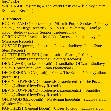
(nezávisle)
WRECK-DEFY (thrash) – The World Enslaved – štúdiový album
(SubLevel Records)
3. december:
BOG WIZARD (stoner/doom) – Miasmic Purple Smoke – štúdiový
album (The Dregs Records) CATASTROFY (thrash) – Taký je
život – štúdiový album (Support Underground)
CORONATUS (symfonický folk) – Atmosphere – štúdiový album
(Massacre Records)
CUSTARD (power) – Imperium Rapax – štúdiový album (Pure
Steel Records)
CUTTERRED FLESH (brutal death) – Sharing Is Caring –
štúdiový album (Transcending Obscurity Records)
DEAD WAR (blackened death) – Grandfather Of War – štúdiový
album (Horror Pain Gore Death Productions)
DECEREBRATION (death) – Follow The Scars – štúdiový album
(nezávisle)
DEVIN TOWNSEND (progressive/experimental) – The Puzzle –
štúdiový album (HevyDevy Records)
DEVIN TOWNSEND (progressive/experimental) – Snuggles –
štúdiový album (HevyDevy Records)
OFERMOD (black/death) – Mysterium Iniquitatis – štúdiový album
(Shadow Records)
PANTHEIST (Funeral Doom) – Closer To God – štúdiový album