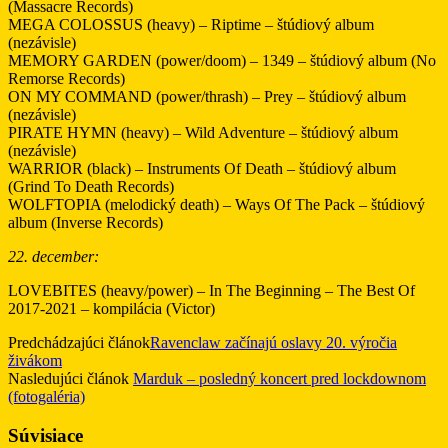
(Massacre Records)
MEGA COLOSSUS (heavy) – Riptime – štúdiový album
(nezávisle)
MEMORY GARDEN (power/doom) – 1349 – štúdiový album (No
Remorse Records)
ON MY COMMAND (power/thrash) – Prey – štúdiový album
(nezávisle)
PIRATE HYMN (heavy) – Wild Adventure – štúdiový album
(nezávisle)
WARRIOR (black) – Instruments Of Death – štúdiový album
(Grind To Death Records)
WOLFTOPIA (melodický death) – Ways Of The Pack – štúdiový
album (Inverse Records)
22. december:
LOVEBITES (heavy/power) – In The Beginning – The Best Of
2017-2021 – kompilácia (Victor)
Predchádzajúci článok
Ravenclaw začínajú oslavy 20. výročia
živákom
Nasledujúci článok
Marduk – posledný koncert pred lockdownom
(fotogaléria)
Súvisiace