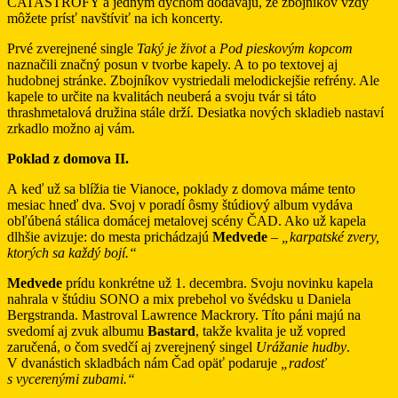
CATASTROFY a jedným dychom dodávajú, že zbojníkov vždy
môžete prísť navštíviť na ich koncerty.
Prvé zverejnené single
Taký je život
a
Pod pieskovým kopcom
naznačili značný posun v tvorbe kapely. A to po textovej aj
hudobnej stránke. Zbojníkov vystriedali melodickejšie refrény. Ale
kapele to určite na kvalitách neuberá a svoju tvár si táto
thrashmetalová družina stále drží. Desiatka nových skladieb nastaví
zrkadlo možno aj vám.
Poklad z domova II.
A keď už sa blížia tie Vianoce, poklady z domova máme tento
mesiac hneď dva. Svoj v poradí ôsmy štúdiový album vydáva
obľúbená stálica domácej metalovej scény ČAD. Ako už kapela
dlhšie avizuje: do mesta prichádzajú
Medvede
– „karpatské zvery,
ktorých sa každý bojí.“
Medvede
prídu konkrétne už 1. decembra. Svoju novinku kapela
nahrala v štúdiu SONO a mix prebehol vo švédsku u Daniela
Bergstranda. Mastroval Lawrence Mackrory. Títo páni majú na
svedomí aj zvuk albumu
Bastard
, takže kvalita je už vopred
zaručená, o čom svedčí aj zverejnený singel
Urážanie hudby
.
V dvanástich skladbách nám Čad opäť podaruje
„radosť
s vycerenými zubami.“