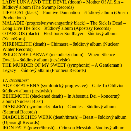
LADY LUNA AND THE DEVIL (doom) – Mother Of All Sin –
štúdiový album (The Swamp Records)
LIFELOST (black) – Punitive Damnation – štúdiový album (Onism
Productions)
MALADIE (progresívny/avantgardný black) – The Sick Is Dead –
Long Live The Sick – štúdiový album (Apostasy Records)
OTARGOS (black) – Fleshborer Soulflayer – štúdiový album
(XenoKorp)
PHRENELITH (death) – Chimaera – štúdiový album (Nuclear
Winter Records)
PSILOCYBE LARVAE (melodický doom) – Where Silence
Dwells – štúdiový album (nezávisle)
THE MURDER OF MY SWEET (symphonic) – A Gentleman’s
Legacy – štúdiový album (Frontiers Records)
17. december:
AGE OF ATHENA (symfonický progressive) – Gate To Oblivion –
štúdiový album (nezávisle)
BEHEMOTH (blackened death) – In Absentia Dei – koncertný
album (Nuclear Blast)
DIABLERY (symfonický black) – Candles – štúdiový album
(Saturnal Records)
DIABOLISCHES WERK (death/thrash) – Beast – štúdiový album
(Uprising! Records)
IRON FATE (power/thrash) – Crimson Messiah – štúdiový album