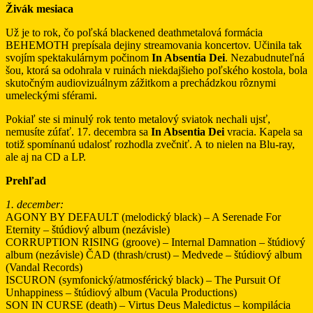
Živák mesiaca
Už je to rok, čo poľská blackened deathmetalová formácia
BEHEMOTH prepísala dejiny streamovania koncertov. Učinila tak
svojím spektakulárnym počinom
In Absentia Dei
. Nezabudnuteľná
šou, ktorá sa odohrala v ruinách niekdajšieho poľského kostola, bola
skutočným audiovizuálnym zážitkom a prechádzkou rôznymi
umeleckými sférami.
Pokiaľ ste si minulý rok tento metalový sviatok nechali ujsť,
nemusíte zúfať. 17. decembra sa
In Absentia Dei
vracia. Kapela sa
totiž spomínanú udalosť rozhodla zvečniť. A to nielen na Blu-ray,
ale aj na CD a LP.
Prehľad
1. december:
AGONY BY DEFAULT (melodický black) – A Serenade For
Eternity – štúdiový album (nezávisle)
CORRUPTION RISING (groove) – Internal Damnation – štúdiový
album (nezávisle) ČAD (thrash/crust) – Medvede – štúdiový album
(Vandal Records)
ISCURON (symfonický/atmosférický black) – The Pursuit Of
Unhappiness – štúdiový album (Vacula Productions)
SON IN CURSE (death) – Virtus Deus Maledictus – kompilácia