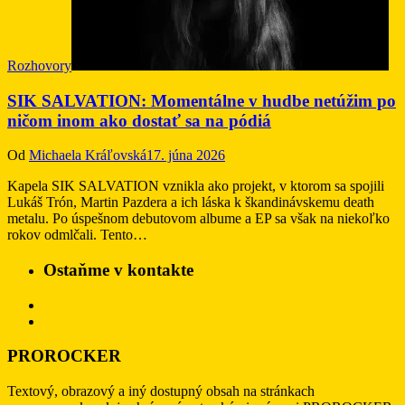
Rozhovory
SIK SALVATION: Momentálne v hudbe netúžim po
ničom inom ako dostať sa na pódiá
Od
Michaela Kráľovská
17. júna 2026
Kapela SIK SALVATION vznikla ako projekt, v ktorom sa spojili
Lukáš Trón, Martin Pazdera a ich láska k škandinávskemu death
metalu. Po úspešnom debutovom albume a EP sa však na niekoľko
rokov odmlčali. Tento…
Ostaňme v kontakte
PROROCKER
Textový, obrazový a iný dostupný obsah na stránkach