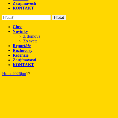
Zaujímavosti
KONTAKT
Hľadať
Close
Novinky
Z domova
Zo sveta
Reportáže
Rozhovory
Recenzie
Zaujímavosti
KONTAKT
Home
2026
jún
17