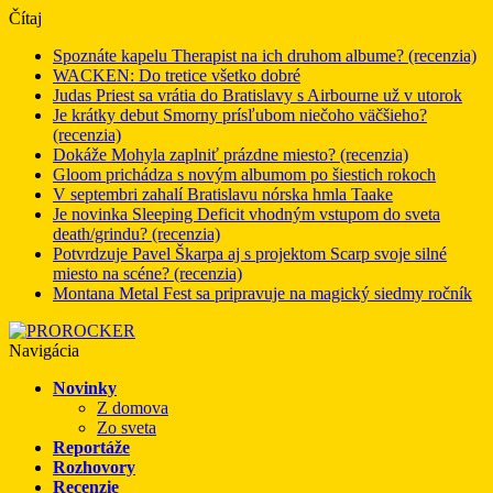
Čítaj
Spoznáte kapelu Therapist na ich druhom albume? (recenzia)
WACKEN: Do tretice všetko dobré
Judas Priest sa vrátia do Bratislavy s Airbourne už v utorok
Je krátky debut Smorny prísľubom niečoho väčšieho?
(recenzia)
Dokáže Mohyla zaplniť prázdne miesto? (recenzia)
Gloom prichádza s novým albumom po šiestich rokoch
V septembri zahalí Bratislavu nórska hmla Taake
Je novinka Sleeping Deficit vhodným vstupom do sveta
death/grindu? (recenzia)
Potvrdzuje Pavel Škarpa aj s projektom Scarp svoje silné
miesto na scéne? (recenzia)
Montana Metal Fest sa pripravuje na magický siedmy ročník
Navigácia
Novinky
Z domova
Zo sveta
Reportáže
Rozhovory
Recenzie