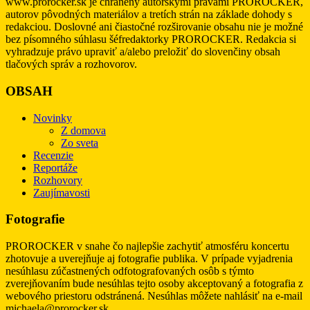
www.prorocker.sk je chránený autorskými právami PROROCKER,
autorov pôvodných materiálov a tretích strán na základe dohody s
redakciou. Doslovné ani čiastočné rozširovanie obsahu nie je možné
bez písomného súhlasu šéfredaktorky PROROCKER. Redakcia si
vyhradzuje právo upraviť a/alebo preložiť do slovenčiny obsah
tlačových správ a rozhovorov.
OBSAH
Novinky
Z domova
Zo sveta
Recenzie
Reportáže
Rozhovory
Zaujímavosti
Fotografie
PROROCKER v snahe čo najlepšie zachytiť atmosféru koncertu
zhotovuje a uverejňuje aj fotografie publika. V prípade vyjadrenia
nesúhlasu zúčastnených odfotografovaných osôb s týmto
zverejňovaním bude nesúhlas tejto osoby akceptovaný a fotografia z
webového priestoru odstránená. Nesúhlas môžete nahlásiť na e-mail
michaela@prorocker.sk