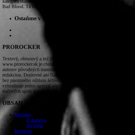
kategórii Hard&Heavy, ETTERNA prichádza s novou skladbou
Bad Blood. Tá bez servítky…
Ostaňme v kontakte
PROROCKER
Textový, obrazový a iný dostupný obsah na stránkach
www.prorocker.sk je chránený autorskými právami PROROCKER,
autorov pôvodných materiálov a tretích strán na základe dohody s
redakciou. Doslovné ani čiastočné rozširovanie obsahu nie je možné
bez písomného súhlasu šéfredaktorky PROROCKER. Redakcia si
vyhradzuje právo upraviť a/alebo preložiť do slovenčiny obsah
tlačových správ a rozhovorov.
OBSAH
Novinky
Z domova
Zo sveta
Recenzie