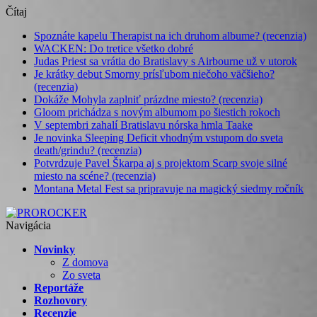
Čítaj
Spoznáte kapelu Therapist na ich druhom albume? (recenzia)
WACKEN: Do tretice všetko dobré
Judas Priest sa vrátia do Bratislavy s Airbourne už v utorok
Je krátky debut Smorny prísľubom niečoho väčšieho?
(recenzia)
Dokáže Mohyla zaplniť prázdne miesto? (recenzia)
Gloom prichádza s novým albumom po šiestich rokoch
V septembri zahalí Bratislavu nórska hmla Taake
Je novinka Sleeping Deficit vhodným vstupom do sveta
death/grindu? (recenzia)
Potvrdzuje Pavel Škarpa aj s projektom Scarp svoje silné
miesto na scéne? (recenzia)
Montana Metal Fest sa pripravuje na magický siedmy ročník
Navigácia
Novinky
Z domova
Zo sveta
Reportáže
Rozhovory
Recenzie