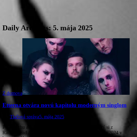
Daily Archives:
5. mája 2025
Z domova
Etterna otvára novú kapitolu moderným singlom
Od
Tlačová správa
5. mája 2025
Po úspechu albumu Dead Doesn’t Mean Gone, ktorý si z
Radio_Head Awards odniesol ocenenie nahrávka roka 2024 v