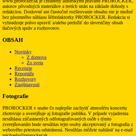
www.prorocker.sk je chránený autorskými právami PROROCKER,
autorov pôvodných materiálov a tretích strán na základe dohody s
redakciou. Doslovné ani čiastočné rozširovanie obsahu nie je možné
bez písomného súhlasu šéfredaktorky PROROCKER. Redakcia si
vyhradzuje právo upraviť a/alebo preložiť do slovenčiny obsah
tlačových správ a rozhovorov.
OBSAH
Novinky
Z domova
Zo sveta
Recenzie
Reportáže
Rozhovory
Zaujímavosti
Fotografie
PROROCKER v snahe čo najlepšie zachytiť atmosféru koncertu
zhotovuje a uverejňuje aj fotografie publika. V prípade vyjadrenia
nesúhlasu zúčastnených odfotografovaných osôb s týmto
zverejňovaním bude nesúhlas tejto osoby akceptovaný a fotografia z
webového priestoru odstránená. Nesúhlas môžete nahlásiť na e-mail
michaela@prorocker.sk