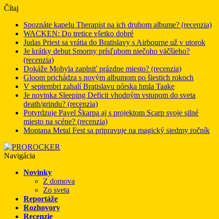
Čítaj
Spoznáte kapelu Therapist na ich druhom albume? (recenzia)
WACKEN: Do tretice všetko dobré
Judas Priest sa vrátia do Bratislavy s Airbourne už v utorok
Je krátky debut Smorny prísľubom niečoho väčšieho?
(recenzia)
Dokáže Mohyla zaplniť prázdne miesto? (recenzia)
Gloom prichádza s novým albumom po šiestich rokoch
V septembri zahalí Bratislavu nórska hmla Taake
Je novinka Sleeping Deficit vhodným vstupom do sveta
death/grindu? (recenzia)
Potvrdzuje Pavel Škarpa aj s projektom Scarp svoje silné
miesto na scéne? (recenzia)
Montana Metal Fest sa pripravuje na magický siedmy ročník
Navigácia
Novinky
Z domova
Zo sveta
Reportáže
Rozhovory
Recenzie