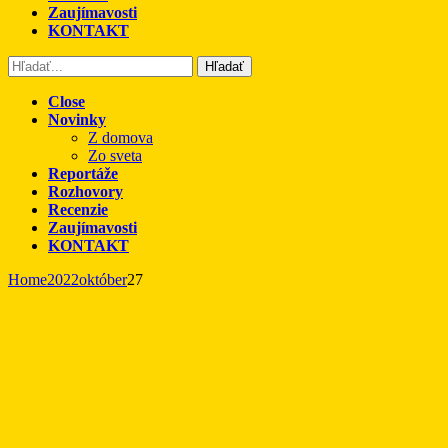
Zaujímavosti
KONTAKT
Hľadať
Close
Novinky
Z domova
Zo sveta
Reportáže
Rozhovory
Recenzie
Zaujímavosti
KONTAKT
Home
2022
október
27