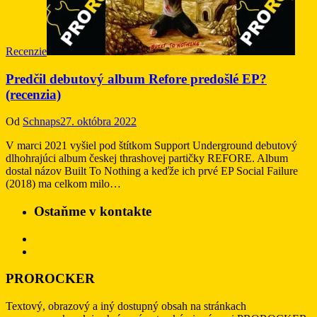
Recenzie
Predčil debutový album Refore predošlé EP?
(recenzia)
Od
Schnaps
27. októbra 2022
V marci 2021 vyšiel pod štítkom Support Underground debutový
dlhohrajúci album českej thrashovej partičky REFORE. Album
dostal názov Built To Nothing a keďže ich prvé EP Social Failure
(2018) ma celkom milo…
Ostaňme v kontakte
PROROCKER
Textový, obrazový a iný dostupný obsah na stránkach