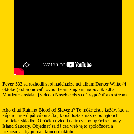
Fever 333
sa rozhodli svoj nadchádzajúci album Darker White (4.
október) odpromovať rovno dvomi singlami naraz. Skladba
Murderer dostala aj video a Nosebleeds sa dá vypočuť ako stream.
Ako chutí Raining Blood od
Slayeru
? To môže zistiť každý, kto si
kúpi ich novú pálivú omáčku, ktorá dostala názov po tejto ich
ikonickej skladbe. Omáčku uviedli na trh v spolupráci s Coney
Island Saucery. Objednať sa dá cez web tejto spoločnosti a
rozposielať by ju mali koncom októbra.