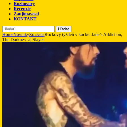
Rozhovory
Recenzie
Zaujímavosti
KONTAKT
Hľadať
Home
Novinky
Zo sveta
Rockový týždeň v kocke: Jane’s Addiction,
The Darkness aj Slayer