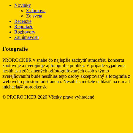
Novinky
Z domova
Zo sveta
Recenzie
Reportáže
Rozhovory
Zaujímavosti
Fotografie
PROROCKER v snahe čo najlepšie zachytiť atmosféru koncertu
zhotovuje a uverejňuje aj fotografie publika. V prípade vyjadrenia
nesúhlasu zúčastnených odfotografovaných osôb s týmto
zverejňovaním bude nesúhlas tejto osoby akceptovaný a fotografia z
webového priestoru odstránená. Nesúhlas môžete nahlásiť na e-mail
michaela@prorocker.sk
© PROROCKER 2020 Všetky práva vyhradené