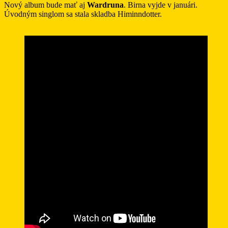
Nový album bude mať aj
Wardruna
. Birna vyjde v januári.
Úvodným singlom sa stala skladba Himinndotter.