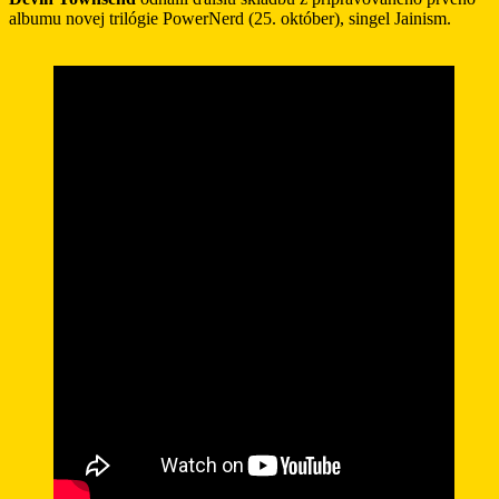
albumu novej trilógie PowerNerd (25. október), singel Jainism.