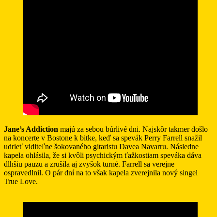
Jane’s Addiction
majú za sebou búrlivé dni. Najskôr takmer došlo
na koncerte v Bostone k bitke, keď sa spevák Perry Farrell snažil
udrieť viditeľne šokovaného gitaristu Davea Navarru. Následne
kapela ohlásila, že si kvôli psychickým ťažkostiam speváka dáva
dlhšiu pauzu a zrušila aj zvyšok turné. Farrell sa verejne
ospravedlnil. O pár dní na to však kapela zverejnila nový singel
True Love.