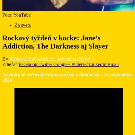
Foto: YouTube
Zo sveta
Rockový týždeň v kocke: Jane’s
Addiction, The Darkness aj Slayer
By
Michaela Kráľovská
22. septembra 2024
0
Zdieľať
Facebook
Twitter
Google+
Pinterest
LinkedIn
Email
Novinky zo svetovej rockovej scény v dňoch 16. – 22. september
2024