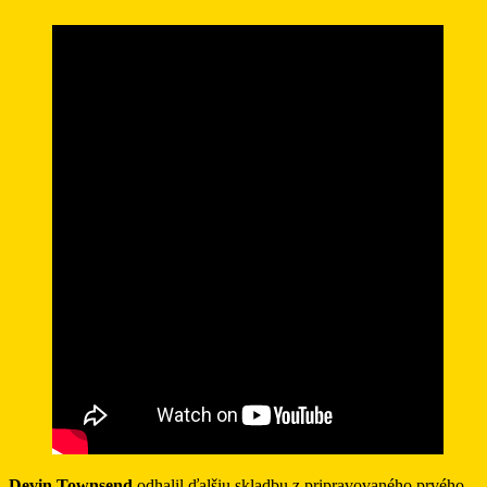
Devin Townsend
odhalil ďalšiu skladbu z pripravovaného prvého