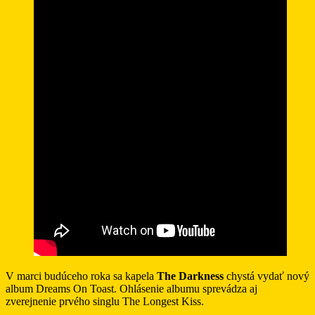
V marci budúceho roka sa kapela
The Darkness
chystá vydať nový
album Dreams On Toast. Ohlásenie albumu sprevádza aj
zverejnenie prvého singlu The Longest Kiss.