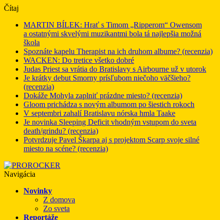
Čítaj
MARTIN BÍLEK: Hrať s Timom „Ripperom“ Owensom
a ostatnými skvelými muzikantmi bola tá najlepšia možná
škola
Spoznáte kapelu Therapist na ich druhom albume? (recenzia)
WACKEN: Do tretice všetko dobré
Judas Priest sa vrátia do Bratislavy s Airbourne už v utorok
Je krátky debut Smorny prísľubom niečoho väčšieho?
(recenzia)
Dokáže Mohyla zaplniť prázdne miesto? (recenzia)
Gloom prichádza s novým albumom po šiestich rokoch
V septembri zahalí Bratislavu nórska hmla Taake
Je novinka Sleeping Deficit vhodným vstupom do sveta
death/grindu? (recenzia)
Potvrdzuje Pavel Škarpa aj s projektom Scarp svoje silné
miesto na scéne? (recenzia)
Navigácia
Novinky
Z domova
Zo sveta
Reportáže