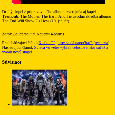
Druhý singel z pripravovaného albumu zverejnila aj kapela
Tremonti
. The Mother, The Earth And I je úvodná skladba albumu
The End Will Show Us How (10. január).
Zdroj: Loudersound
,
Napalm Records
Predchádzajúci článok
Koľko Gágorov sa dá napočítať? (recenzia)
Nasledujúci článok
Svieca vo vetre vyhrali celoslovenskú súťaž a
vydali nový singel
Súvisiace