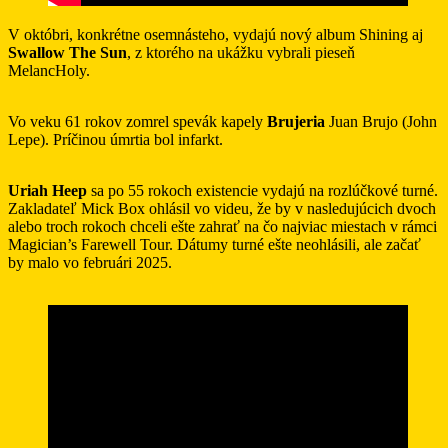
V októbri, konkrétne osemnásteho, vydajú nový album Shining aj
Swallow The Sun
, z ktorého na ukážku vybrali pieseň
MelancHoly.
Vo veku 61 rokov zomrel spevák kapely
Brujeria
Juan Brujo (John
Lepe). Príčinou úmrtia bol infarkt.
Uriah Heep
sa po 55 rokoch existencie vydajú na rozlúčkové turné.
Zakladateľ Mick Box ohlásil vo videu, že by v nasledujúcich dvoch
alebo troch rokoch chceli ešte zahrať na čo najviac miestach v rámci
Magician’s Farewell Tour. Dátumy turné ešte neohlásili, ale začať
by malo vo februári 2025.