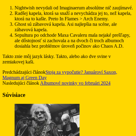
Nightwish nevydali od Imaginaerum absolútne nič zaujímavé.
Radšej kapela, ktorá sa snaží a nevychádza jej to, než kapela,
ktorá na to kašle. Preto In Flames > Arch Enemy.
Ghost sú zábavová kapela. Asi najlepšia na scéne, ale
zábavová kapela.
Sepultura po odchode Maxa Cavaleru mala nejaké prešľapy,
ale dôstojnosť si zachovala a na dvoch či troch albumoch
dosiahla bez problémov úroveň počinov ako Chaos A.D.
Takto znie môj jazyk lásky. Takto, alebo ako dve svine v
zemiakovej kaši.
Predchádzajúci článok
Stoja za vypočutie? Januároví Saxon,
Magnum aj Green Day
Nasledujúci článok
Albumové novinky vo februári 2024
Súvisiace