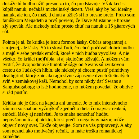
dokáže tú hudbu užiť presne za to, čo predstavuje. Však keď si
kúpiš nanuk, nečakáš michelinský dezert. Vieš, aký by bol ideálny
nanuk, ale ten, čo máš, ti chutí a užiješ si ho presne preto. Preto som
fanúšikom Megadeth a prvý poviem, že Dave Mustaine je hrozne
zlý spevák. Ale niekedy mám prosto chuť na nanuk a 15 gitarových
sól.
Pointa je tá, že kritika je istou formou lásky. Občas arogantnej a
strojenej, ale lásky. Sú to slová ľudí, čo chcú počúvať dobrú hudbu
a majú v sebe pretlak emócií, ktoré v nich hudba vyvoláva. A nie
všetko, čo kritici (ne)ľúbia, si aj skutočne užívajú. A môžem vám
tvrdiť, že dvojhodinové hudobné ságy od Swans sú zvukovou
cestou do ľudských hlbín, ale niekedy si chcem pustiť primitívny
deathgrind, ktorý znie ako agresívne zápasenie dvoch štetinatých
svíň v zemiakovej kaši. Nemohol by som nikdy dať Swans a
Sanguisugabogg to isté hodnotenie, no môžem povedať, že obidve
si rád pustím.
Kritika nie je útok na kapelu ani umenie. Je to mix intenzívneho
záujmu so snahou vyžmýkať z jedného diela čo najviac reakcií,
emócií, lásky aj nenávisti. Je to snaha nenechať hudbu
nepovšimnutú a aj niekto, kto si prečíta negatívny názor, môže
objaviť nový svet. Takže objavujte. Som na vás pripravený. A aby
som neznel ako motivačný rečník, tu máte trošku romantickej
komédie: