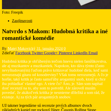
Foto: Freepik
Zaujímavosti
Natvrdo s Makom: Hudobná kritika a iné
romantické komédie
By
Matej Makovický
31. januára 2024
0
Zdieľať
Facebook
Twitter
Google+
Pinterest
LinkedIn
Email
Hudobná kritika je obľúbeným terčom hnevu nielen fanúšikovstva,
ale aj muzikantov a muzikantiek. Napokon, kto dáva týmto (často
nevyštudovaným) ľuďom právo kritizovať hudobné diela, keď sami
nerozoznajú gitaru od kosodreviny? Však tomu nerozumejú. A čo je
horšie, taký kritik je často samoľúby arogantný snob, ktorý si chce
iba pohladkať vlastné ego. A viete čo? Áno, je. Sám som napísal
dosť recenzií na to, aby som to potvrdil. Ale zároveň musím
povedať, že akákoľvek kritika je nesmierne dôležitá a som rád, že
existuje. Aj za tých pár arogantných snobov.
Už takmer legendárne sú recenzie prvých albumov dvoch
základných kapiel pre rockový žáner. Časopis Rolling Stone