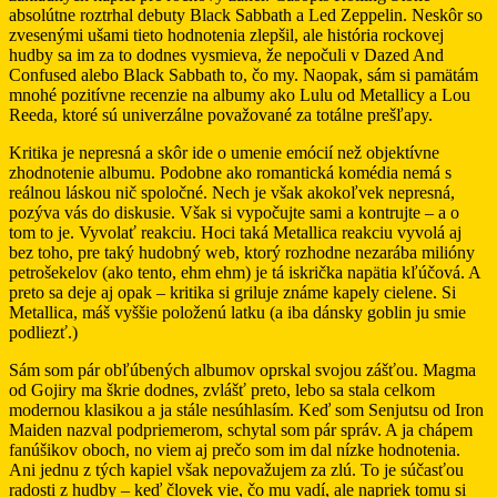
absolútne roztrhal debuty Black Sabbath a Led Zeppelin. Neskôr so
zvesenými ušami tieto hodnotenia zlepšil, ale história rockovej
hudby sa im za to dodnes vysmieva, že nepočuli v Dazed And
Confused alebo Black Sabbath to, čo my. Naopak, sám si pamätám
mnohé pozitívne recenzie na albumy ako Lulu od Metallicy a Lou
Reeda, ktoré sú univerzálne považované za totálne prešľapy.
Kritika je nepresná a skôr ide o umenie emócií než objektívne
zhodnotenie albumu. Podobne ako romantická komédia nemá s
reálnou láskou nič spoločné. Nech je však akokoľvek nepresná,
pozýva vás do diskusie. Však si vypočujte sami a kontrujte – a o
tom to je. Vyvolať reakciu. Hoci taká Metallica reakciu vyvolá aj
bez toho, pre taký hudobný web, ktorý rozhodne nezarába milióny
petrošekelov (ako tento, ehm ehm) je tá iskrička napätia kľúčová. A
preto sa deje aj opak – kritika si griluje známe kapely cielene. Si
Metallica, máš vyššie položenú latku (a iba dánsky goblin ju smie
podliezť.)
Sám som pár obľúbených albumov oprskal svojou zášťou. Magma
od Gojiry ma škrie dodnes, zvlášť preto, lebo sa stala celkom
modernou klasikou a ja stále nesúhlasím. Keď som Senjutsu od Iron
Maiden nazval podpriemerom, schytal som pár správ. A ja chápem
fanúšikov oboch, no viem aj prečo som im dal nízke hodnotenia.
Ani jednu z tých kapiel však nepovažujem za zlú. To je súčasťou
radosti z hudby – keď človek vie, čo mu vadí, ale napriek tomu si