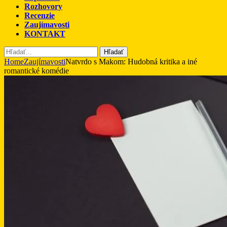
Rozhovory
Recenzie
Zaujímavosti
KONTAKT
Hľadať
Home
Zaujímavosti
Natvrdo s Makom: Hudobná kritika a iné
romantické komédie