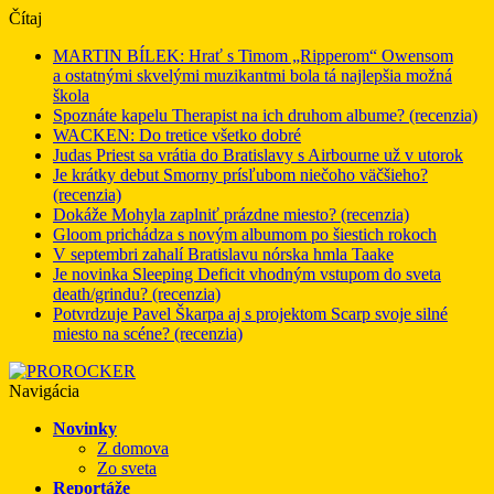
Čítaj
MARTIN BÍLEK: Hrať s Timom „Ripperom“ Owensom
a ostatnými skvelými muzikantmi bola tá najlepšia možná
škola
Spoznáte kapelu Therapist na ich druhom albume? (recenzia)
WACKEN: Do tretice všetko dobré
Judas Priest sa vrátia do Bratislavy s Airbourne už v utorok
Je krátky debut Smorny prísľubom niečoho väčšieho?
(recenzia)
Dokáže Mohyla zaplniť prázdne miesto? (recenzia)
Gloom prichádza s novým albumom po šiestich rokoch
V septembri zahalí Bratislavu nórska hmla Taake
Je novinka Sleeping Deficit vhodným vstupom do sveta
death/grindu? (recenzia)
Potvrdzuje Pavel Škarpa aj s projektom Scarp svoje silné
miesto na scéne? (recenzia)
Navigácia
Novinky
Z domova
Zo sveta
Reportáže