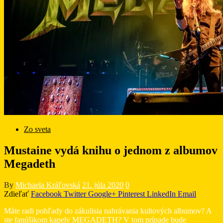
Zo sveta
Mustaine vydá knihu o jednom z albumov
Megadeth
By
Michaela Kráľovská
21. júla 2020
0
Zdieľať
Facebook
Twitter
Google+
Pinterest
LinkedIn
Email
Máte radi pohľady do zákulisia nahrávania kultových albumov? A
ste fanúšikom kapely MEGADETH? V tom prípade bude