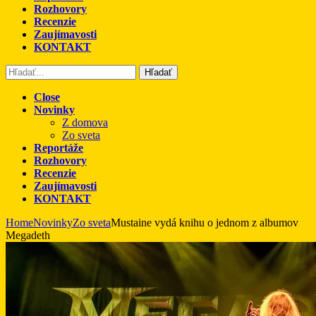
Rozhovory
Recenzie
Zaujímavosti
KONTAKT
Hľadať
Close
Novinky
Z domova
Zo sveta
Reportáže
Rozhovory
Recenzie
Zaujímavosti
KONTAKT
Home
Novinky
Zo sveta
Mustaine vydá knihu o jednom z albumov
Megadeth