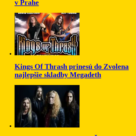
v Prahe
Kings Of Thrash prinesú do Zvolena
najlepšie skladby Megadeth