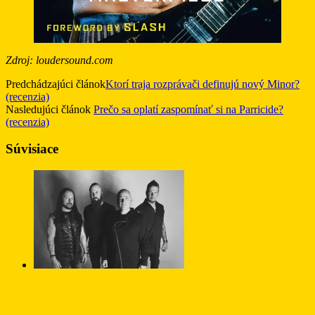
Zdroj: loudersound.com
Predchádzajúci článok
Ktorí traja rozprávači definujú nový Minor?
(recenzia)
Nasledujúci článok
Prečo sa oplatí zaspomínať si na Parricide?
(recenzia)
Súvisiace