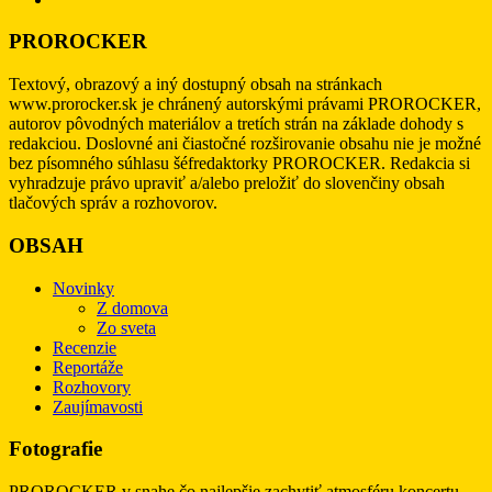
PROROCKER
Textový, obrazový a iný dostupný obsah na stránkach
www.prorocker.sk je chránený autorskými právami PROROCKER,
autorov pôvodných materiálov a tretích strán na základe dohody s
redakciou. Doslovné ani čiastočné rozširovanie obsahu nie je možné
bez písomného súhlasu šéfredaktorky PROROCKER. Redakcia si
vyhradzuje právo upraviť a/alebo preložiť do slovenčiny obsah
tlačových správ a rozhovorov.
OBSAH
Novinky
Z domova
Zo sveta
Recenzie
Reportáže
Rozhovory
Zaujímavosti
Fotografie
PROROCKER v snahe čo najlepšie zachytiť atmosféru koncertu