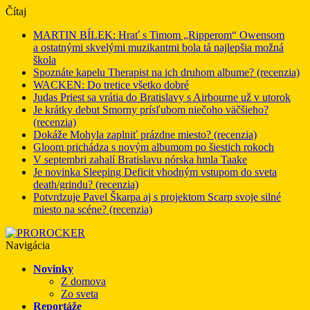
Čítaj
MARTIN BÍLEK: Hrať s Timom „Ripperom“ Owensom
a ostatnými skvelými muzikantmi bola tá najlepšia možná
škola
Spoznáte kapelu Therapist na ich druhom albume? (recenzia)
WACKEN: Do tretice všetko dobré
Judas Priest sa vrátia do Bratislavy s Airbourne už v utorok
Je krátky debut Smorny prísľubom niečoho väčšieho?
(recenzia)
Dokáže Mohyla zaplniť prázdne miesto? (recenzia)
Gloom prichádza s novým albumom po šiestich rokoch
V septembri zahalí Bratislavu nórska hmla Taake
Je novinka Sleeping Deficit vhodným vstupom do sveta
death/grindu? (recenzia)
Potvrdzuje Pavel Škarpa aj s projektom Scarp svoje silné
miesto na scéne? (recenzia)
Navigácia
Novinky
Z domova
Zo sveta
Reportáže