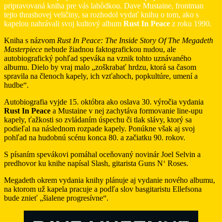
pripravovaná kniha pre vás lahôdkou. Dave Mustaine, frontman
tejto thrashovej veličiny, sa rozhodol vydať knihu o tom, ako s
kapelou nahrávali svoj kultový album
Rust In Peace
z roku 1990.
Kniha s názvom
Rust In Peace: The Inside Story Of The Megadeth
Masterpiece
nebude žiadnou faktografickou nudou, ale
autobiografický pohľad speváka na vznik tohto uznávaného
albumu. Dielo by vraj malo „zoškrabať hrdzu, ktorá sa časom
spravila na členoch kapely, ich vzťahoch, popkultúre, umení a
hudbe“.
Autobiografia vyjde 15. októbra ako oslava 30. výročia vydania
Rust In Peace
a Mustaine v nej zachytáva formovanie line-upu
kapely, ťažkosti so zvládaním úspechu či tlak slávy, ktorý sa
podieľal na následnom rozpade kapely. Ponúkne však aj svoj
pohľad na hudobnú scénu konca 80. a začiatku 90. rokov.
S písaním spevákovi pomáhal oceňovaný novinár Joel Selvin a
predhovor ku knihe napísal Slash, gitarista Guns N‘ Roses.
Megadeth okrem vydania knihy plánuje aj vydanie nového albumu,
na ktorom už kapela pracuje a podľa slov basgitaristu Ellefsona
bude znieť „šialene progresívne“.