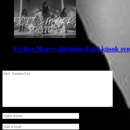
Fictive Marry dávkujú ďalší kúsok svo
Komentujte