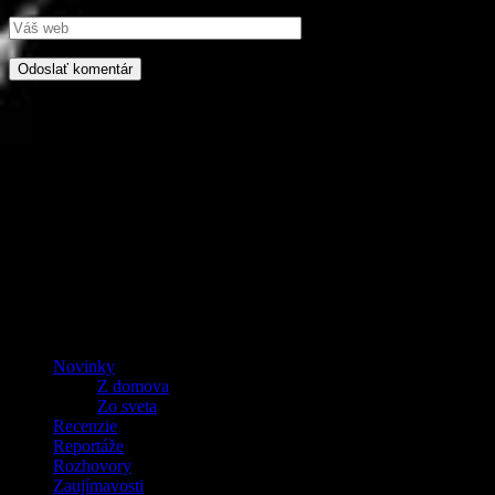
Ostaňme v kontakte
PROROCKER
Textový, obrazový a iný dostupný obsah na stránkach www.prorocke
ani čiastočné rozširovanie obsahu nie je možné bez písomného súhl
OBSAH
Novinky
Z domova
Zo sveta
Recenzie
Reportáže
Rozhovory
Zaujímavosti