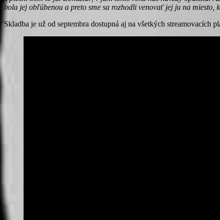
bola jej obľúbenou a preto sme sa rozhodli venovať jej ju na miesto,
Skladba je už od septembra dostupná aj na všetkých streamovacích pl