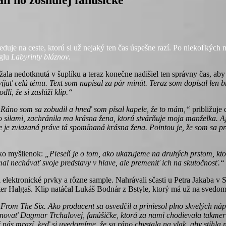
e na ceste, ktorú si už nejaký ten čas úspešne razí. Po niekoľkých m
nglu
Labyrinty bláznov
.
ala nedotknutá v šuplíku a teraz konečne nadišiel ten správny čas, ab
víjať celú tému. Text som napísal za pár minút. Teraz som dopísal len
i, že si zaslúži klip.“
ci. Ráno som sa zobudil a hneď som písal kapele, že to mám,“
približuje
o silami, zachránila ma krásna žena, ktorú stvárňuje moja manželka. A
e je zviazaná práve tá spomínaná krásna žena. Pointou je, že som sa p
ľko myšlienok:
„Pieseň je o tom, ako ukazujeme na druhých prstom, kt
emal nechávať svoje predstavy v hlave, ale premeniť ich na skutočnosť.“
elektronické prvky a rôzne sample. Nahrávali sčasti u Petra Jakaba v S
eter Halgaš. Klip natáčal Lukáš Bodnár z Bstyle, ktorý má už na svedo
From The Six. Ako producent sa osvedčil a priniesol plno skvelých nápa
novať Dagmar Trchalovej, fanúšičke, ktorá za nami chodievala takmer n
Až nás mrazí, keď si uvedomíme, že sa ráno chystala na vlak, aby stihla