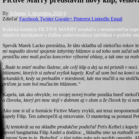
By
Schnaps
3. decembra 2020
0
Zdieľať
Facebook
Twitter
Google+
Pinterest
LinkedIn
Email
Košická formácia FICTIVE MARRY nezaháľa a nezastaviteľne napreduj
mladých muzikantov s ďalšou audiovizuálnou lahôdkou v podobe si
Spevák Marek Lacko prezrádza, že táto skladba už niekoľko rokov lež
mi napadlo slovné spojenie labyrinty bláznov a od toho som začal od
pesničku sme mali počas koncertov výborné ohlasy, a tak sme sa rozhodl
„Bude to znieť možno šialene, ale celý klip a dej sa mi prisnili v no
bláznami, ktorých si zahral zvyšok kapely. Keď už som bol na konci s
sekundách, kedy sa prebudím v miestnosti, kde ma mučili a na stoličk
pričom ja som bol mučiacim bláznom.“
Kapela, tak ako obvykle, vo svojej novej tvorbe ponúka hneď nieko
o človeku, ktorý pri mne stojí v dobrom aj v zlom a že človek by si n
Ako sme si už u formácie Fictive Marry zvykli, ani teraz neopomenuli 
kapely Filip. Ten zabezpečil aj mixovanie. O mastering sa postaral P
„Aj tentokrát sa na skladbe produkčne podieľaľ Peťo Kelbel z kapely 
hovorí basgitarista Filip Andel a dodáva:
„Skladbu sme sa rozhodli ve
k piesni Som to ja. Bohužiaľ, v júni tohto roku nás navždy opustila. 