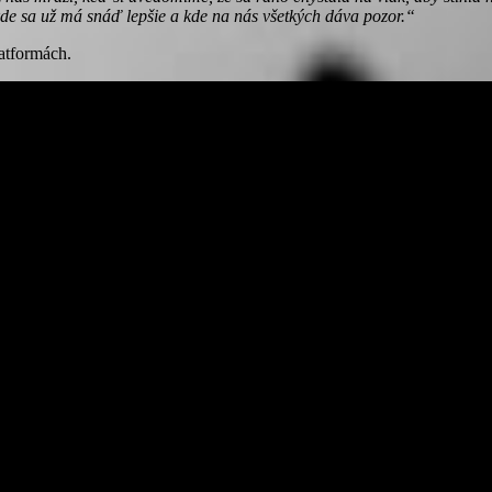
 kde sa už má snáď lepšie a kde na nás všetkých dáva pozor.“
atformách.