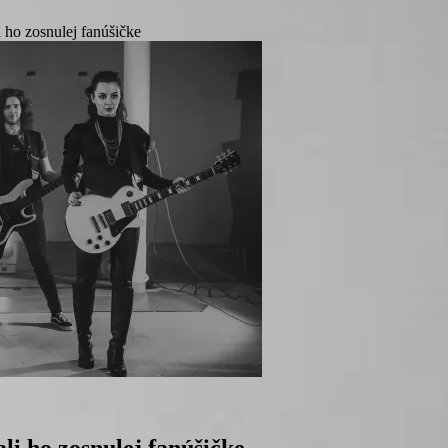
i ho zosnulej fanúšičke
li ho zosnulej fanúšičke