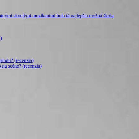
mi skvelými muzikantmi bola tá najlepšia možná škola
)
rindu? (recenzia)
o na scéne? (recenzia)