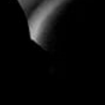
r.sk je chránený autorskými právami PROROCKER, autorov pôvodných m
asu šéfredaktorky PROROCKER. Redakcia si vyhradzuje právo upraviť a/