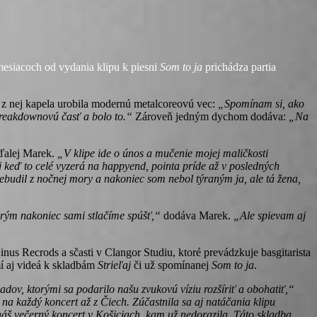
esiacoch od vydania klipu k piesni
Som to ja
prichádza partia
y z nej kapela urobila modernú metalcoreovú vec:
„Spomínam si, ako
 breakdownovú časť a bolo to.“
Zároveň jedným dychom dodáva:
„Na
 ďalej Marek.
„V klipe ide o únos a mučenie mojej maličkosti
j keď to celé vyzerá na happyend, pointa príde až v posledných
rebudil z nočnej mory a nakoniec som nebol týraným ja, ale tá žena,
orým nakoniec sami stlačíme spúšť,“
dodáva Marek.
„Ale spievam aj
inus Recrods a sčasti v Clangor Studiu, ktoré prevádzkuje basgitarista
mí aj videá k skladbám
Strieľaj
či už spomínanej
Som to ja
.
dov, ktorými sa podarilo našu zvukovú víziu rozšíriť a obohatiť,“
a každý koncert až z Čiech. Zúčastnila sa aj natáčania klipu
 náš večerný koncert v Košiciach, kam už nedorazila. Táto skladba