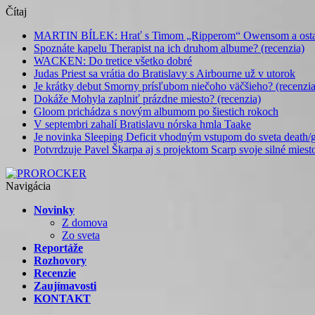
Čítaj
MARTIN BÍLEK: Hrať s Timom „Ripperom“ Owensom a ostatný
Spoznáte kapelu Therapist na ich druhom albume? (recenzia)
WACKEN: Do tretice všetko dobré
Judas Priest sa vrátia do Bratislavy s Airbourne už v utorok
Je krátky debut Smorny prísľubom niečoho väčšieho? (recenzia
Dokáže Mohyla zaplniť prázdne miesto? (recenzia)
Gloom prichádza s novým albumom po šiestich rokoch
V septembri zahalí Bratislavu nórska hmla Taake
Je novinka Sleeping Deficit vhodným vstupom do sveta death/g
Potvrdzuje Pavel Škarpa aj s projektom Scarp svoje silné miest
Navigácia
Novinky
Z domova
Zo sveta
Reportáže
Rozhovory
Recenzie
Zaujímavosti
KONTAKT