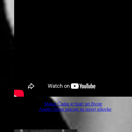
Predchádzajúci článok
Makar Čudra je Späť pri živote
Nasledujúci článok
Anette Olzon pracuje na novej sólovke
Súvisiace