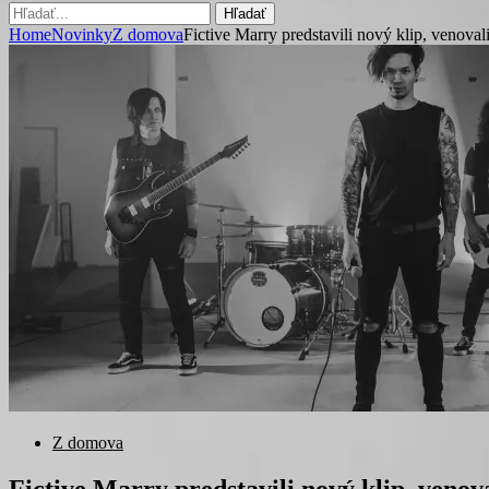
Hľadať
Home
Novinky
Z domova
Fictive Marry predstavili nový klip, venoval
Z domova
Fictive Marry predstavili nový klip, venova