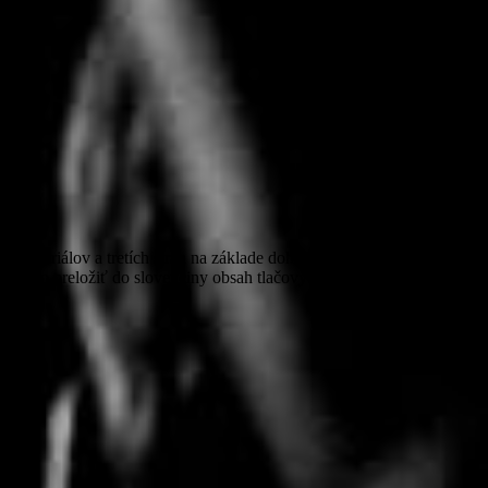
ateriálov a tretích strán na základe dohody s redakciou. Doslovné
alebo preložiť do slovenčiny obsah tlačových správ a rozhovorov.