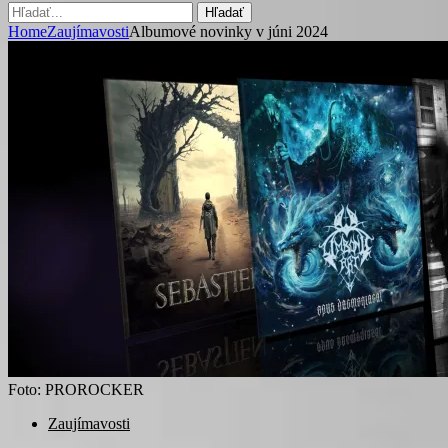
Hľadať
Home
Zaujímavosti
Albumové novinky v júni 2024
Foto: PROROCKER
Zaujímavosti