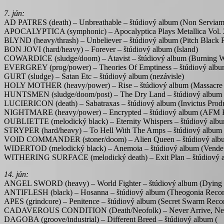
7. jún:
AD PATRES (death) – Unbreathable – štúdiový album (Non Serviam
APOCALYPTICA (symphonic) – Apocalyptica Plays Metallica Vol. 2
BLYND (heavy/thrash) – Unbeliever – štúdiový album (Pitch Black 
BON JOVI (hard/heavy) – Forever – štúdiový album (Island)
COWARDICE (sludge/doom) – Atavist – štúdiový album (Burning W
EVERGREY (prog/power) – Theories Of Emptiness – štúdiový albu
GURT (sludge) – Satan Etc – štúdiový album (nezávisle)
HOLY MOTHER (heavy/power) – Rise – štúdiový album (Massacre 
HUNTSMEN (sludge/doom/post) – The Dry Land – štúdiový album (
LUCIERICON (death) – Sabatraxas – štúdiový album (Invictus Produ
NIGHTMARE (heavy/power) – Encrypted – štúdiový album (AFM 
OUBLIETTE (melodický black) – Eternity Whispers – štúdiový albu
STRYPER (hard/heavy) – To Hell With The Amps – štúdiový album 
VOID COMMANDER (stoner/doom) – Alien Queen – štúdiový album
WIDERTOD (melodický black) – Anemoia – štúdiový album (Vendet
WITHERING SURFACE (melodický death) – Exit Plan – štúdiový al
14. jún:
ANGEL SWORD (heavy) – World Fighter – štúdiový album (Dying V
ANTIFLESH (black) – Hosanna – štúdiový album (Theogonia Recor
APES (grindcore) – Penitence – štúdiový album (Secret Swarm Reco
CADAVEROUS CONDITION (Death/Neofolk) – Never Arrive, Never 
DAGOBA (groove/industrial) – Different Breed – štúdiový al