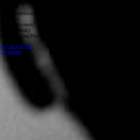
ý album (Kyrck Productions & Armour)
ecords)
bum (Hammerheart Records)
le Music)
k Lodge Records)
Phoenix Music)
bum (Reigning Phoenix Music)
om Call aj P.O.D.
n‘ Dynamite