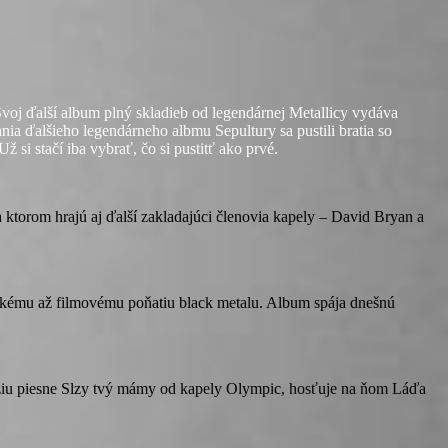
Svoj ďalší album plný skladieb od legendárnej Metallicy vydáva
eho legendárneho albmu Sepultury sa pustili bratia so
čí iba vybrať, čo si pustitť ako prvé.
a ktorom hrajú aj ďalší zakladajúci členovia kapely – David Bryan a
ckému až filmovému poňatiu black metalu. Album spája dnešnú
rziu piesne Slzy tvý mámy od kapely Olympic, hosťuje na ňom Láďa