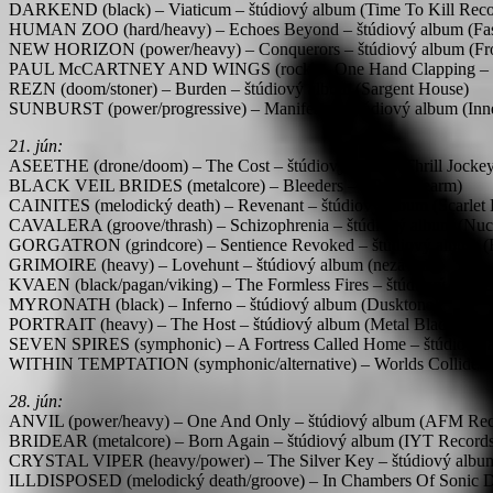
DARKEND (black) – Viaticum – štúdiový album (Time To Kill Reco
HUMAN ZOO (hard/heavy) – Echoes Beyond – štúdiový album (Fast
NEW HORIZON (power/heavy) – Conquerors – štúdiový album (Fron
PAUL McCARTNEY AND WINGS (rock) – One Hand Clapping – ži
REZN (doom/stoner) – Burden – štúdiový album (Sargent House)
SUNBURST (power/progressive) – Manifesto – štúdiový album (Inn
21. jún:
ASEETHE (drone/doom) – The Cost – štúdiový album (Thrill Jocke
BLACK VEIL BRIDES (metalcore) – Bleeders – EP (Spinearm)
CAINITES (melodický death) – Revenant – štúdiový album (Scarlet 
CAVALERA (groove/thrash) – Schizophrenia – štúdiový album (Nucl
GORGATRON (grindcore) – Sentience Revoked – štúdiový album (R
GRIMOIRE (heavy) – Lovehunt – štúdiový album (nezávisle)
KVAEN (black/pagan/viking) – The Formless Fires – štúdiový album
MYRONATH (black) – Inferno – štúdiový album (Dusktone)
PORTRAIT (heavy) – The Host – štúdiový album (Metal Blade Reco
SEVEN SPIRES (symphonic) – A Fortress Called Home – štúdiový al
WITHIN TEMPTATION (symphonic/alternative) – Worlds Collide Tou
28. jún:
ANVIL (power/heavy) – One And Only – štúdiový album (AFM Rec
BRIDEAR (metalcore) – Born Again – štúdiový album (IYT Records
CRYSTAL VIPER (heavy/power) – The Silver Key – štúdiový album 
ILLDISPOSED (melodický death/groove) – In Chambers Of Sonic Di