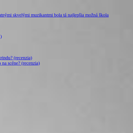
mi skvelými muzikantmi bola tá najlepšia možná škola
)
rindu? (recenzia)
o na scéne? (recenzia)