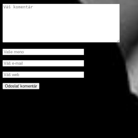
Ostaňme v kontakte
PROROCKER