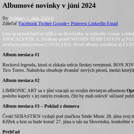
Albumové novinky v júni 2024
By
Schnaps
1. júna 2024
0
Zdieľať
Facebook
Twitter
Google+
Pinterest
LinkedIn
Email
Leto sa nezadržateľne blíži a na dovolenku sa najlepšie cestuje s do
APOCALYPTICA, živákom poteší WITHIN TEMPTATION aj PAUL McC
zvučným priezviskom CAVALERA. Nové albumy ponúknu aj EVERG
Album mesiaca #1
Rocková legenda, ktorá si získala srdcia širokej verejnosti. BON J
Tico Torres. Nahrávka obsahuje dvanásť nových piesní, medzi ktorým
Album mesiaca #2
LIMBONIC ART sa v júni vracajú so svojím deviatym albumom
Opu
podobu kapely s jej raným zvukom, čím by mali osloviť súčasné publ
Album mesiaca #3 – Poklad z domova
Českí SEBASTIEN vydajú pod značkou Smile Music 28. júna svoj 
Křížek a krst sa bude konať 27. júna u nás na Slovensku, konkrétne v 
Prehľad