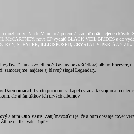
brou muzikou v ušiach. V júni má potenciál zaujať opäť nejeden kúsok. 
ARTNEY, nové EP vydajú BLACK VEIL BRIDES a do vydania ďalši
REY, STRYPER, ILLDISPOSED, CRYSTAL VIPER či ANVIL. Už si sta
OVI vydáva 7. júna svoj dlhoočakávaný nový štúdiový album
Forever
, n
i, samozrejme, nájdete aj hlavný singel Legendary.
s Daemoniacal
. Týmto počinom sa kapela vracia k svojmu atmosféri
ikum, ale aj fanúšikov ich prvých albumov.
nový album
Quo Vadis
. Zaujímavosťou je, že album obsahje cover ve
Žiline na festivale Topfest.