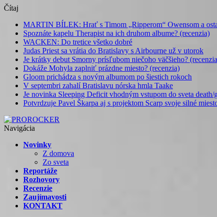
Čítaj
MARTIN BÍLEK: Hrať s Timom „Ripperom“ Owensom a ostatný
Spoznáte kapelu Therapist na ich druhom albume? (recenzia)
WACKEN: Do tretice všetko dobré
Judas Priest sa vrátia do Bratislavy s Airbourne už v utorok
Je krátky debut Smorny prísľubom niečoho väčšieho? (recenzia
Dokáže Mohyla zaplniť prázdne miesto? (recenzia)
Gloom prichádza s novým albumom po šiestich rokoch
V septembri zahalí Bratislavu nórska hmla Taake
Je novinka Sleeping Deficit vhodným vstupom do sveta death/g
Potvrdzuje Pavel Škarpa aj s projektom Scarp svoje silné miest
Navigácia
Novinky
Z domova
Zo sveta
Reportáže
Rozhovory
Recenzie
Zaujímavosti
KONTAKT