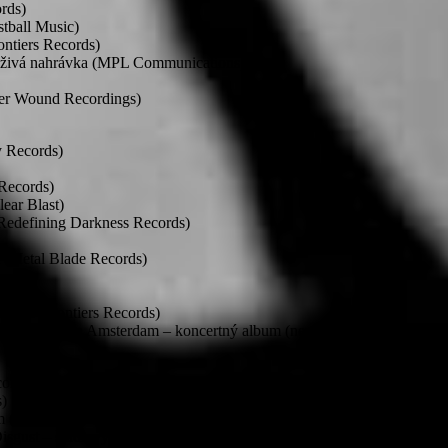
rds)
ball Music)
tiers Records)
vá nahrávka (MPL Communications)
er Wound Recordings)
y Records)
Records)
ear Blast)
edefining Darkness Records)
 (Metal Blade Records)
rds)
bum (Frontiers Records)
r – Live In Amsterdam – koncertný album (nezávisle)
ords)
)
(Listenable Records)
sgust – štúdiový album (Massacre Records)