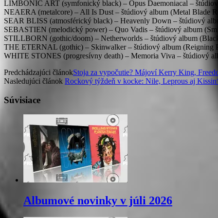
LIMBONIC ART (symfonický black) – Opus Daemoniacal – štúdiov
NEAERA (metalcore) – All Is Dust – štúdiový album (Metal Blade R
SEAR BLISS (atmosférický black) – Heavenly Down – štúdiový al
SEBASTIEN (melodický power) – Quo Vadis – štúdiový album (Smi
STILLBORN (gothic/doom) – Netherworlds – štúdiový album (Blac
THE ETERNAL (gothic) – Skinwalker – štúdiový album (Reigning 
WHITE STONES (progresívny death) – Memoria Viva – štúdiový al
Predchádzajúci článok
Stoja za vypočutie? Májoví Kerry King, Freed
Nasledujúci článok
Rockový týždeň v kocke: Nile, Leprous aj Kissi
Súvisiace
Albumové novinky v júli 2026