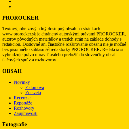
PROROCKER
Textový, obrazový a iný dostupný obsah na stránkach
www.prorocker.sk je chránený autorskými právami PROROCKER,
autorov pôvodných materiálov a tretích strán na základe dohody s
redakciou. Doslovné ani čiastočné rozširovanie obsahu nie je možné
bez písomného súhlasu šéfredaktorky PROROCKER. Redakcia si
vyhradzuje právo upraviť a/alebo preložiť do slovenčiny obsah
tlačových správ a rozhovorov.
OBSAH
Novinky
Z domova
Zo sveta
Recenzie
Reportáže
Rozhovory
Zaujímavosti
Fotografie