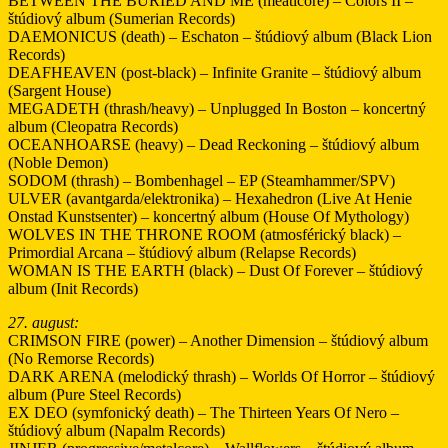
BETWEEN THE BURIED AND ME (meatlcore) – Colors II –
štúdiový album (Sumerian Records)
DAEMONICUS (death) – Eschaton – štúdiový album (Black Lion
Records)
DEAFHEAVEN (post-black) – Infinite Granite – štúdiový album
(Sargent House)
MEGADETH (thrash/heavy) – Unplugged In Boston – koncertný
album (Cleopatra Records)
OCEANHOARSE (heavy) – Dead Reckoning – štúdiový album
(Noble Demon)
SODOM (thrash) – Bombenhagel – EP (Steamhammer/SPV)
ULVER (avantgarda/elektronika) – Hexahedron (Live At Henie
Onstad Kunstsenter) – koncertný album (House Of Mythology)
WOLVES IN THE THRONE ROOM (atmosférický black) –
Primordial Arcana – štúdiový album (Relapse Records)
WOMAN IS THE EARTH (black) – Dust Of Forever – štúdiový
album (Init Records)
27. august:
CRIMSON FIRE (power) – Another Dimension – štúdiový album
(No Remorse Records)
DARK ARENA (melodický thrash) – Worlds Of Horror – štúdiový
album (Pure Steel Records)
EX DEO (symfonický death) – The Thirteen Years Of Nero –
štúdiový album (Napalm Records)