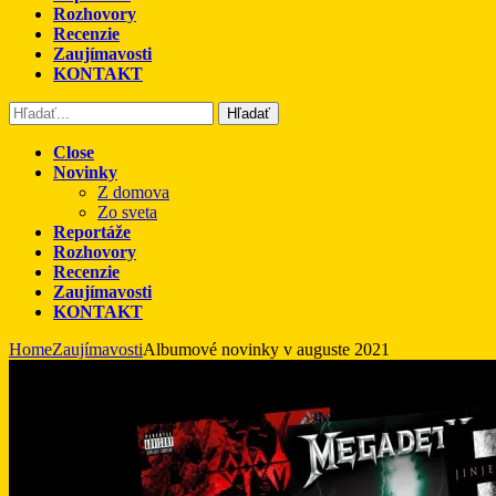
Rozhovory
Recenzie
Zaujímavosti
KONTAKT
Hľadať
Close
Novinky
Z domova
Zo sveta
Reportáže
Rozhovory
Recenzie
Zaujímavosti
KONTAKT
Home
Zaujímavosti
Albumové novinky v auguste 2021