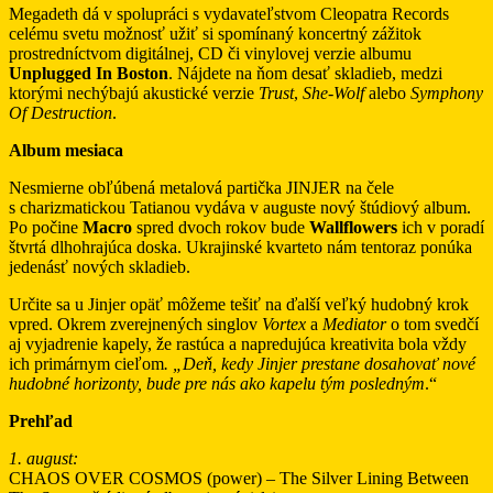
Megadeth dá v spolupráci s vydavateľstvom Cleopatra Records
celému svetu možnosť užiť si spomínaný koncertný zážitok
prostredníctvom digitálnej, CD či vinylovej verzie albumu
Unplugged In Boston
. Nájdete na ňom desať skladieb, medzi
ktorými nechýbajú akustické verzie
Trust
,
She-Wolf
alebo
Symphony
Of Destruction
.
Album mesiaca
Nesmierne obľúbená metalová partička JINJER na čele
s charizmatickou Tatianou vydáva v auguste nový štúdiový album.
Po počine
Macro
spred dvoch rokov bude
Wallflowers
ich v poradí
štvrtá dlhohrajúca doska. Ukrajinské kvarteto nám tentoraz ponúka
jedenásť nových skladieb.
Určite sa u Jinjer opäť môžeme tešiť na ďalší veľký hudobný krok
vpred. Okrem zverejnených singlov
Vortex
a
Mediator
o tom svedčí
aj vyjadrenie kapely, že rastúca a napredujúca kreativita bola vždy
ich primárnym cieľom
. „Deň, kedy Jinjer prestane dosahovať nové
hudobné horizonty, bude pre nás ako kapelu tým posledným
.“
Prehľad
1. august:
CHAOS OVER COSMOS (power) – The Silver Lining Between