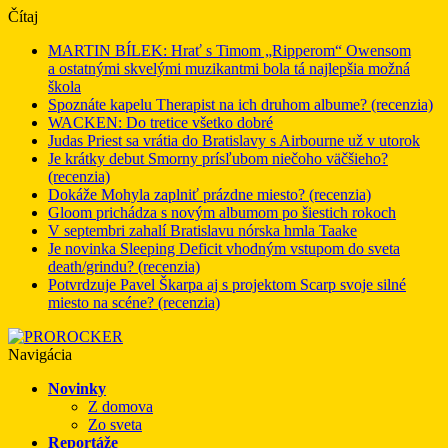
Čítaj
MARTIN BÍLEK: Hrať s Timom „Ripperom“ Owensom
a ostatnými skvelými muzikantmi bola tá najlepšia možná
škola
Spoznáte kapelu Therapist na ich druhom albume? (recenzia)
WACKEN: Do tretice všetko dobré
Judas Priest sa vrátia do Bratislavy s Airbourne už v utorok
Je krátky debut Smorny prísľubom niečoho väčšieho?
(recenzia)
Dokáže Mohyla zaplniť prázdne miesto? (recenzia)
Gloom prichádza s novým albumom po šiestich rokoch
V septembri zahalí Bratislavu nórska hmla Taake
Je novinka Sleeping Deficit vhodným vstupom do sveta
death/grindu? (recenzia)
Potvrdzuje Pavel Škarpa aj s projektom Scarp svoje silné
miesto na scéne? (recenzia)
Navigácia
Novinky
Z domova
Zo sveta
Reportáže