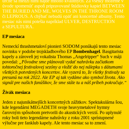
určite sa medzi nimi nájde mnoho kvalitných. Za všetky môžeme v
úvode spomenúť aspoň pripravované štúdiovky kapiel BETWEEN
THE BURIED AND ME, WOLVES IN THE THRONE ROOM
či LEPROUS. A chýbať nebudú opäť ani koncertné albumy. Tento
mesiac nás nimi potešia napríklad ULVER, DESTRUCTION
a SEPULTURA.
EP mesiaca
Nemeckí thrashmetaloví pionieri SODOM ponúkajú tento mesiac
novinku v podobe trojskladbového EP
Bombenhagel
. Basgitarista
kapely a zároveň jej vokalista Thomas „Angelripper“ Such v máji
povedal:
„Pôvodne sme plánovali vydať nahrávku začiatkom
tohtoročnej festivalovej sezóny a vložiť do nej nálepku s dátumami
všetkých potvrdených koncertov. Ale vyzerá to, že všetky festivaly sa
presunú na rok 2022. Ale EP aj tak vydáme ako symbol života. Ako
signál pre našich fanúšikov, že sme stále tu a náš príbeh pokračuje.“
Živák mesiaca
Jeden z najunikátnejších koncertných zážitkov. Spektakulárna šou,
kde legendárni MEGADETH svoje heavymetalové hymny
čarovným spôsobom pretvorili do akustických verzií. Po uplynulé
roky boli tieto legendárne nahrávky z roku 2001 sprístupnené
výlučne pre fanklub kapely. Ale tento mesiac sa to zmení.