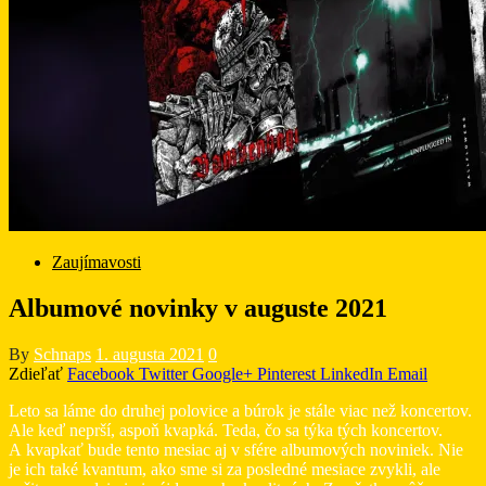
Zaujímavosti
Albumové novinky v auguste 2021
By
Schnaps
1. augusta 2021
0
Zdieľať
Facebook
Twitter
Google+
Pinterest
LinkedIn
Email
Leto sa láme do druhej polovice a búrok je stále viac než koncertov.
Ale keď neprší, aspoň kvapká. Teda, čo sa týka tých koncertov.
A kvapkať bude tento mesiac aj v sfére albumových noviniek. Nie
je ich také kvantum, ako sme si za posledné mesiace zvykli, ale