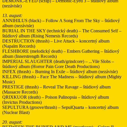
DEMONIC-EYED (scrap) – Demonic-Eyed 3 – štúdiový album
(nezávisle)
13. august:
ANNIHILUS (black) – Follow A Song From The Sky – štúdiový
album (nezávisle)
BURIAL IN THE SKY (technický death) – The Consumed Self –
štúdiový album (Rising Nemesis Records)
DESTRUCTION (thrash) – Live Attack – koncertný album
(Napalm Records)
FLESHBORE (melodický death) – Embers Gathering – štúdiový
album (Innerstrength Records)
IMPERIAL SLAUGHTER (death/grindcore) – .​.​.​Vile Slobs –
štúdiový album (Horror Pain Gore Death Productions)
INFEX (thrash) – Burning In Exile – štúdiový album (nezávisle)
KILLING (thrash) – Face The Madness – štúdiový album (Mighty
Music)
PRESTIGE (thrash) – Reveal The Ravage – štúdiový album
(Massacre Records)
QRIXKUOR (death) – Poison Palinopsia – štúdiový album
(Invictus Productions)
SEPULTURA (groove/thrash) – SepulQuarta – koncertný album
(Nuclear Blast)
20. august: