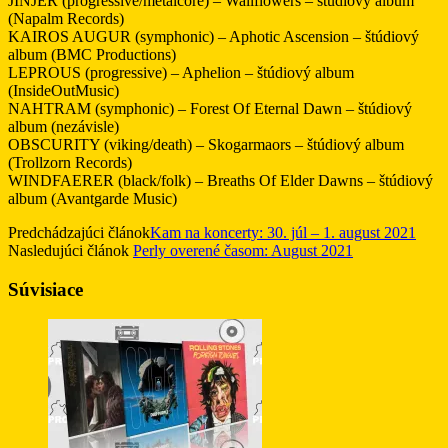
JINJER (progressive/metalcore) – Wallflowers – štúdiový album
(Napalm Records)
KAIROS AUGUR (symphonic) – Aphotic Ascension – štúdiový
album (BMC Productions)
LEPROUS (progressive) – Aphelion – štúdiový album
(InsideOutMusic)
NAHTRAM (symphonic) – Forest Of Eternal Dawn – štúdiový
album (nezávisle)
OBSCURITY (viking/death) – Skogarmaors – štúdiový album
(Trollzorn Records)
WINDFAERER (black/folk) – Breaths Of Elder Dawns – štúdiový
album (Avantgarde Music)
Predchádzajúci článok
Kam na koncerty: 30. júl – 1. august 2021
Nasledujúci článok
Perly overené časom: August 2021
Súvisiace