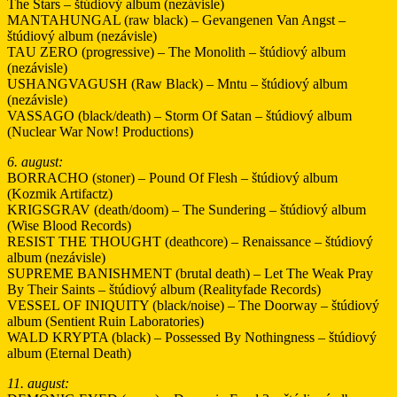
The Stars – štúdiový album (nezávisle)
MANTAHUNGAL (raw black) – Gevangenen Van Angst –
štúdiový album (nezávisle)
TAU ZERO (progressive) – The Monolith – štúdiový album
(nezávisle)
USHANGVAGUSH (Raw Black) – Mntu – štúdiový album
(nezávisle)
VASSAGO (black/death) – Storm Of Satan – štúdiový album
(Nuclear War Now! Productions)
6. august:
BORRACHO (stoner) – Pound Of Flesh – štúdiový album
(Kozmik Artifactz)
KRIGSGRAV (death/doom) – The Sundering – štúdiový album
(Wise Blood Records)
RESIST THE THOUGHT (deathcore) – Renaissance – štúdiový
album (nezávisle)
SUPREME BANISHMENT (brutal death) – Let The Weak Pray
By Their Saints – štúdiový album (Realityfade Records)
VESSEL OF INIQUITY (black/noise) – The Doorway – štúdiový
album (Sentient Ruin Laboratories)
WALD KRYPTA (black) – Possessed By Nothingness – štúdiový
album (Eternal Death)
11. august: