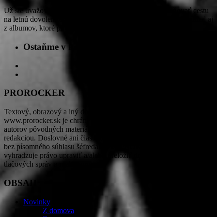
Už ste uvažovali nad tým, aká hudba vám bude spríjemňovať cestu
na letnú dovolenku alebo na festivaly? Vybrať si môžete napríklad aj
z albumov, ktoré prídu na hudobný trh v júli. Nájdu…
Ostaňme v kontakte
PROROCKER
Textový, obrazový a iný dostupný obsah na stránkach
www.prorocker.sk je chránený autorskými právami PROROCKER,
autorov pôvodných materiálov a tretích strán na základe dohody s
redakciou. Doslovné ani čiastočné rozširovanie obsahu nie je možné
bez písomného súhlasu šéfredaktorky PROROCKER. Redakcia si
vyhradzuje právo upraviť a/alebo preložiť do slovenčiny obsah
tlačových správ a rozhovorov.
OBSAH
Novinky
Z domova