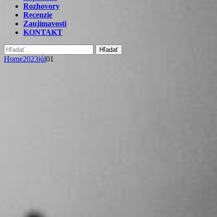
Rozhovory
Recenzie
Zaujímavosti
KONTAKT
Hľadať
Home
2023
júl
01