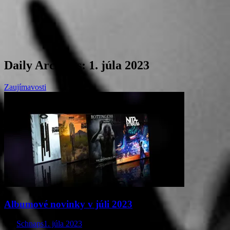
Daily Archives:
1. júla 2023
Zaujímavosti
Albumové novinky v júli 2023
Od
Schnaps
1. júla 2023