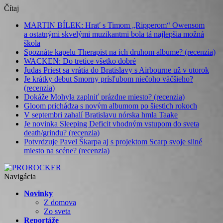
Čítaj
MARTIN BÍLEK: Hrať s Timom „Ripperom“ Owensom
a ostatnými skvelými muzikantmi bola tá najlepšia možná
škola
Spoznáte kapelu Therapist na ich druhom albume? (recenzia)
WACKEN: Do tretice všetko dobré
Judas Priest sa vrátia do Bratislavy s Airbourne už v utorok
Je krátky debut Smorny prísľubom niečoho väčšieho?
(recenzia)
Dokáže Mohyla zaplniť prázdne miesto? (recenzia)
Gloom prichádza s novým albumom po šiestich rokoch
V septembri zahalí Bratislavu nórska hmla Taake
Je novinka Sleeping Deficit vhodným vstupom do sveta
death/grindu? (recenzia)
Potvrdzuje Pavel Škarpa aj s projektom Scarp svoje silné
miesto na scéne? (recenzia)
Navigácia
Novinky
Z domova
Zo sveta
Reportáže