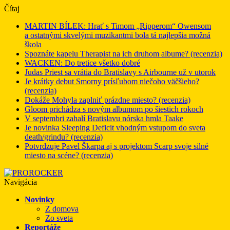
Čítaj
MARTIN BÍLEK: Hrať s Timom „Ripperom“ Owensom
a ostatnými skvelými muzikantmi bola tá najlepšia možná
škola
Spoznáte kapelu Therapist na ich druhom albume? (recenzia)
WACKEN: Do tretice všetko dobré
Judas Priest sa vrátia do Bratislavy s Airbourne už v utorok
Je krátky debut Smorny prísľubom niečoho väčšieho?
(recenzia)
Dokáže Mohyla zaplniť prázdne miesto? (recenzia)
Gloom prichádza s novým albumom po šiestich rokoch
V septembri zahalí Bratislavu nórska hmla Taake
Je novinka Sleeping Deficit vhodným vstupom do sveta
death/grindu? (recenzia)
Potvrdzuje Pavel Škarpa aj s projektom Scarp svoje silné
miesto na scéne? (recenzia)
Navigácia
Novinky
Z domova
Zo sveta
Reportáže