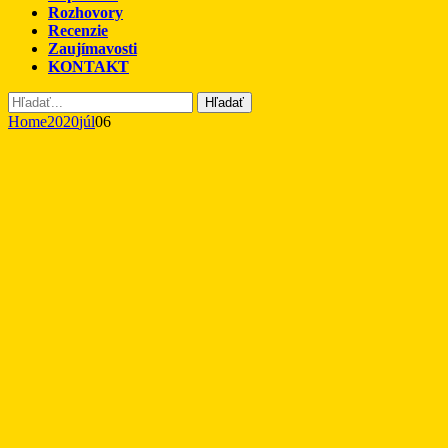
Rozhovory
Recenzie
Zaujímavosti
KONTAKT
Hľadať
Home
2020
júl
06