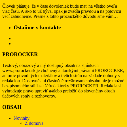
Človek plánuje, že v čase dovoleniek bude mať na všetko oveľa
viac času. A ako to už býva, opak je zväčša pravdou a na polovicu
vecí zabudneme. Presne z tohto prozaického dôvodu sme vám…
Ostaňme v kontakte
PROROCKER
Textový, obrazový a iný dostupný obsah na stránkach
www.prorocker.sk je chránený autorskými právami PROROCKER,
autorov pôvodných materiálov a tretích strán na základe dohody s
redakciou. Doslovné ani čiastočné rozširovanie obsahu nie je možné
bez písomného súhlasu šéfredaktorky PROROCKER. Redakcia si
vyhradzuje právo upraviť a/alebo preložiť do slovenčiny obsah
tlačových správ a rozhovorov.
OBSAH
Novinky
Z domova