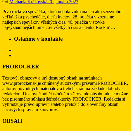
Od
Michaela Kráľovská
20. januára 2023
Prvá rocková speváčka, ktorá nebola vnímaná len ako sexsymbol,
veľkňažka psychedélie, dieťa kvetov, 28. priečka v zozname
najlepších spevákov všetkých čias, 46. priečka v stovke
najvýznamnejších umelcov všetkých čias a členka Rock n‘…
Ostaňme v kontakte
PROROCKER
Textový, obrazový a iný dostupný obsah na stránkach
www.prorocker.sk je chránený autorskými právami PROROCKER,
autorov pôvodných materiálov a tretích strán na základe dohody s
redakciou. Doslovné ani čiastočné rozširovanie obsahu nie je možné
bez písomného súhlasu šéfredaktorky PROROCKER. Redakcia si
vyhradzuje právo upraviť a/alebo preložiť do slovenčiny obsah
tlačových správ a rozhovorov.
OBSAH