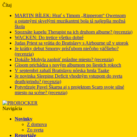
Čítaj
MARTIN BÍLEK: Hrať s Timom „Ripperom“ Owensom
a ostatnými skvelými muzikantmi bola tá najlepšia možná
škola
Spoznáte kapelu Therapist na ich druhom albume? (recenzia)
WACKEN: Do tretice všetko dobré
Judas Priest sa vrátia do Bratislavy s Airbourne už v utorok
Je krátky debut Smorny prísľubom niečoho väčšieho?
(recenzia)
Dokáže Mohyla zaplniť prázdne miesto? (recenzia)
Gloom prichádza s novým albumom po šiestich rokoch
V septembri zahalí Bratislavu nórska hmla Taake
Je novinka Sleeping Deficit vhodným vstupom do sveta
death/grindu? (recenzia)
Potvrdzuje Pavel Škarpa aj s projektom Scarp svoje silné
miesto na scéne? (recenzia)
Navigácia
Novinky
Z domova
Zo sveta
Reportáže