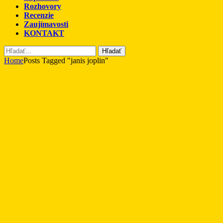
Rozhovory
Recenzie
Zaujímavosti
KONTAKT
Hľadať
Home
Posts Tagged "janis joplin"