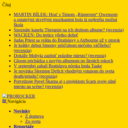
Čítaj
MARTIN BÍLEK: Hrať s Timom „Ripperom“ Owensom
a ostatnými skvelými muzikantmi bola tá najlepšia možná
škola
Spoznáte kapelu Therapist na ich druhom albume? (recenzia)
WACKEN: Do tretice všetko dobré
Judas Priest sa vrátia do Bratislavy s Airbourne už v utorok
Je krátky debut Smorny prísľubom niečoho väčšieho?
(recenzia)
Dokáže Mohyla zaplniť prázdne miesto? (recenzia)
Gloom prichádza s novým albumom po šiestich rokoch
V septembri zahalí Bratislavu nórska hmla Taake
Je novinka Sleeping Deficit vhodným vstupom do sveta
death/grindu? (recenzia)
Potvrdzuje Pavel Škarpa aj s projektom Scarp svoje silné
miesto na scéne? (recenzia)
Navigácia
Novinky
Z domova
Zo sveta
Reportáže