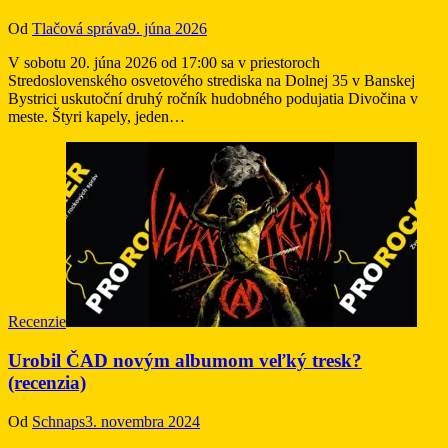
Od
Tlačová správa
9. júna 2026
V sobotu 20. júna 2026 od 17:00 sa v priestoroch
Stredoslovenského osvetového strediska na Dolnej 35 v Banskej
Bystrici uskutoční druhý ročník hudobného podujatia Divočina v
meste. Štyri kapely, jeden…
Recenzie
Urobil ČAD novým albumom veľký tresk?
(recenzia)
Od
Schnaps
3. novembra 2024