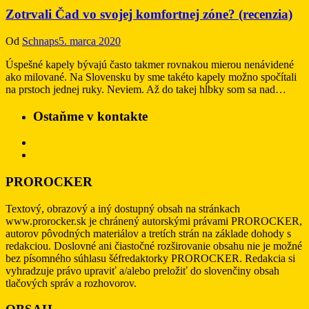
Zotrvali Čad vo svojej komfortnej zóne? (recenzia)
Od
Schnaps
5. marca 2020
Úspešné kapely bývajú často takmer rovnakou mierou nenávidené
ako milované. Na Slovensku by sme takéto kapely možno spočítali
na prstoch jednej ruky. Neviem. Až do takej hĺbky som sa nad…
Ostaňme v kontakte
PROROCKER
Textový, obrazový a iný dostupný obsah na stránkach
www.prorocker.sk je chránený autorskými právami PROROCKER,
autorov pôvodných materiálov a tretích strán na základe dohody s
redakciou. Doslovné ani čiastočné rozširovanie obsahu nie je možné
bez písomného súhlasu šéfredaktorky PROROCKER. Redakcia si
vyhradzuje právo upraviť a/alebo preložiť do slovenčiny obsah
tlačových správ a rozhovorov.