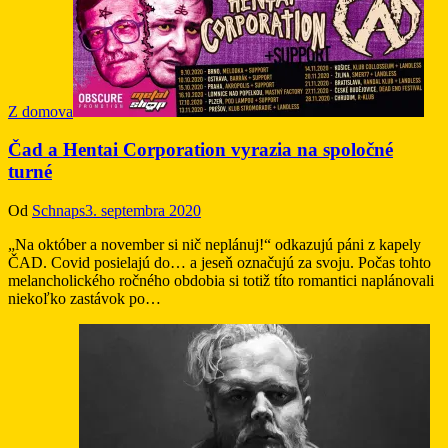
Z domova
Čad a Hentai Corporation vyrazia na spoločné
turné
Od
Schnaps
3. septembra 2020
„Na október a november si nič neplánuj!“ odkazujú páni z kapely
ČAD. Covid posielajú do… a jeseň označujú za svoju. Počas tohto
melancholického ročného obdobia si totiž títo romantici naplánovali
niekoľko zastávok po…