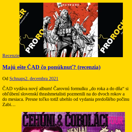
Recenzie
Majú ešte ČAD čo ponúknuť? (recenzia)
Od
Schnaps
2. decembra 2021
ČAD vydáva nový album! Čarovnú formulku „do roka a do dňa“ si
obľúbení slovenskí thrashmetalisti pozmenili na do dvoch rokov a
do mesiaca. Presne toľko totiž ubehlo od vydania predošlého počinu
Zabi…