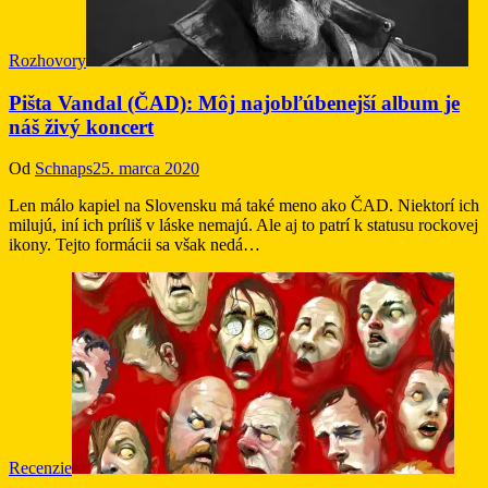
Rozhovory
Pišta Vandal (ČAD): Môj najobľúbenejší album je
náš živý koncert
Od
Schnaps
25. marca 2020
Len málo kapiel na Slovensku má také meno ako ČAD. Niektorí ich
milujú, iní ich príliš v láske nemajú. Ale aj to patrí k statusu rockovej
ikony. Tejto formácii sa však nedá…
Recenzie