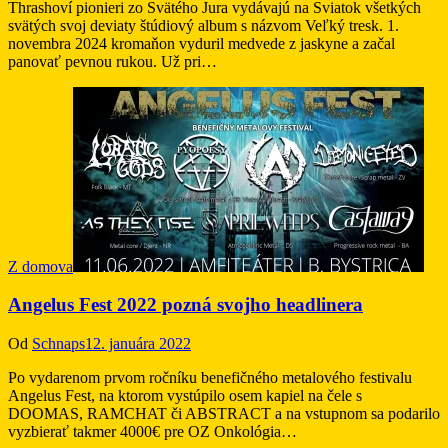
Thrashoví pionieri zo Svätého Jura vydávajú na Sviatok všetkých
svätých svoj deviaty štúdiový album s názvom Veľký tresk. 1.
novembra 2024 kromaňon vyduril medvede z jaskyne a začal
panovať pevnou rukou. Už pri…
Z domova
Angelus Fest 2022 pozná svojho headlinera
Od
Schnaps
12. januára 2022
Po vydarenom prvom ročníku benefičného metalového festivalu
Angelus Fest, na ktorom vystúpilo osem kapiel na čele s
DOOMAS, RAMCHAT či ABSTRACT a na vstupnom sa podarilo
vyzbierať takmer 4000€ pre OZ Onkológia…