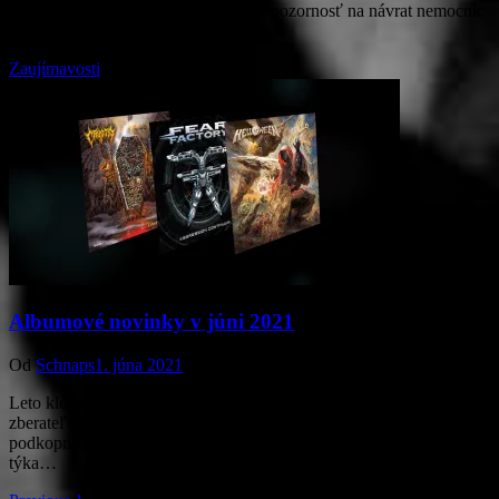
uvoľnení opatrení namieste upriamiť pozornosť na návrat nemocníc
do bežnej prevádzky, vrátane…
Zaujímavosti
Albumové novinky v júni 2021
Od
Schnaps
1. júna 2021
Leto klope na dvere a s ním aj čas letných dovoleniek. Vášnivým
zberateľom ale pri šetrení na prímorské radovánky jún možno
podkopne nohy. Môžeme povedať, že takýto silný mesiac, čo sa
týka…