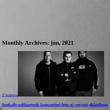
Monthly Archives:
jún, 2021
Z domova
Inekafe odštartujú koncertné leto aj novou skladbou