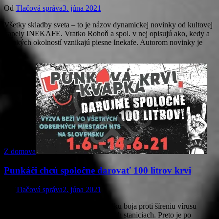
Od
Tlačová správa
3. júna 2021
Všetky skladby sveta – to je názov dynamickej novinky od kultovej
kapely INEKAFE. Vratko Rohoň a spol. v nej opisujú ako, kedy a
za akých okolností vznikajú piesne Inekafe. Autorom novinky je
líder…
Z domova
Punkáči chcú spoločne darovať 100 litrov krvi
Od
Tlačová správa
2. júna 2021
Počas koronakrízy vznikol v dôsledku boja proti šíreniu vírusu
akútny nedostatok krvi v transfúznych staniciach. Preto je po