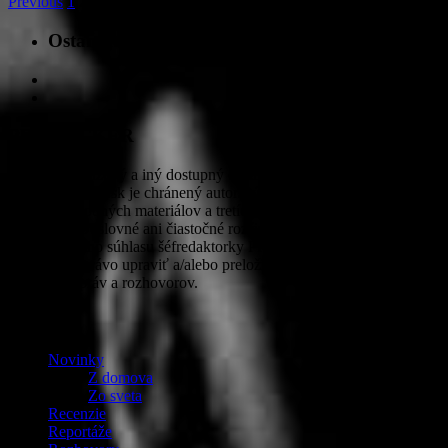
Previous
1
2
Ostaňme v kontakte
PROROCKER
Textový, obrazový a iný dostupný obsah na stránkach
www.prorocker.sk je chránený autorskými právami PROROCKER,
autorov pôvodných materiálov a tretích strán na základe dohody s
redakciou. Doslovné ani čiastočné rozširovanie obsahu nie je možné
bez písomného súhlasu šéfredaktorky PROROCKER. Redakcia si
vyhradzuje právo upraviť a/alebo preložiť do slovenčiny obsah
tlačových správ a rozhovorov.
OBSAH
Novinky
Z domova
Zo sveta
Recenzie
Reportáže