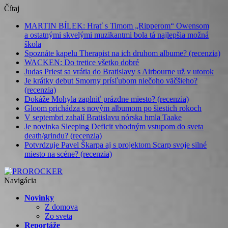
Čítaj
MARTIN BÍLEK: Hrať s Timom „Ripperom“ Owensom
a ostatnými skvelými muzikantmi bola tá najlepšia možná
škola
Spoznáte kapelu Therapist na ich druhom albume? (recenzia)
WACKEN: Do tretice všetko dobré
Judas Priest sa vrátia do Bratislavy s Airbourne už v utorok
Je krátky debut Smorny prísľubom niečoho väčšieho?
(recenzia)
Dokáže Mohyla zaplniť prázdne miesto? (recenzia)
Gloom prichádza s novým albumom po šiestich rokoch
V septembri zahalí Bratislavu nórska hmla Taake
Je novinka Sleeping Deficit vhodným vstupom do sveta
death/grindu? (recenzia)
Potvrdzuje Pavel Škarpa aj s projektom Scarp svoje silné
miesto na scéne? (recenzia)
Navigácia
Novinky
Z domova
Zo sveta
Reportáže